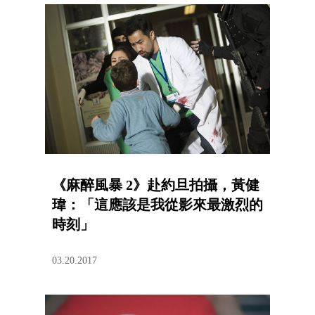
《麻醉風暴 2》赴約旦拍攝，黃健
瑋：「這應該是我從影來最激烈的
時刻」
03.20.2017