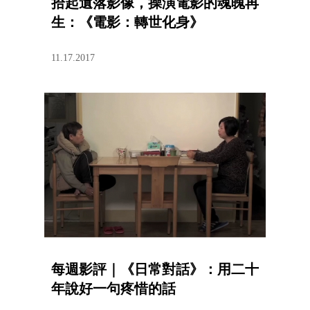
拾起遺落影像，操演電影的魂魄再
生：《電影：轉世化身》
11.17.2017
每週影評｜《日常對話》：用二十
年說好一句疼惜的話