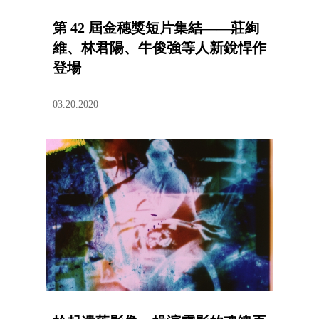
第 42 屆金穗獎短片集結——莊絢
維、林君陽、牛俊強等人新銳悍作
登場
03.20.2020