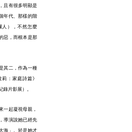
，且有很多明顯是
個年代、那樣的階
爛人），不然怎麼
的惡，而根本是那
是其二，作為一種
波莉：家庭詩篇》
CNEX 紀錄片影展）。
來一起凝視母親，
，導演說她已經先
大海」。於是她才