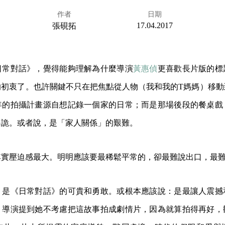
作者
日期
17.04.2017
張硯拓
日常對話》，覺得能夠理解為什麼導演
黃惠偵
更喜歡長片版的標
的初衷了。也許關鍵不只在把焦點從人物（我和我的T媽媽）移動
年的拍攝計畫源自想記錄一個家的日常；而是那場後段的餐桌戲
弔詭。或者說，是「家人關係」的艱難。
其實壓迫感最大。明明應該要最稀鬆平常的，卻最難說出口，最
，是《日常對話》的可貴和勇敢。或根本應該說：是最讓人震撼
，導演提到她不考慮把這故事拍成劇情片，因為就算拍得再好，