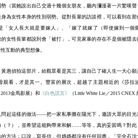
弱勢（當她說出自己交過十幾個女朋友，廳內瀰漫著一片驚嘆聲
是身為女性本身的性別弱勢。從對長輩的訪談裡，可以看到在那
是「女人長大就是要嫁人」、「嫁了就嫁了（即使嫁到一個
數的女性長輩都說到會「被打」，可見家暴的存在不是個被隱去
兩性互動的典型想像。
：黃惠偵拍這部片，給觀眾看是其三，讓自己了確人生一大心願
母親看，才是其一。豐富的層次，超越了主題相近的《莎拉
ell／2013金馬影展）和
《白色謊言》
（Little White Lie／2015 
人問起這樣的做法——把一家私事攤在陽光下，邀請大眾的目光
力（？），並希望這能夠帶來和解……等等，真的妥當嗎？對此
像的方法：口說，寫長信，但媽媽都沒有任何回應，「完全石沈