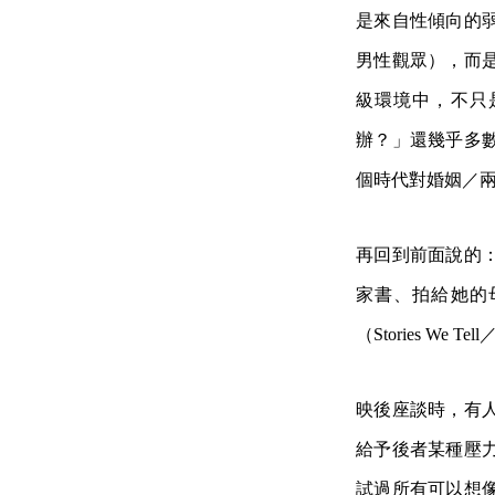
是來自性傾向的
男性觀眾），而
級環境中，不只
辦？」還幾乎多
個時代對婚姻／
再回到前面說的
家書、拍給她的
（Stories We T
映後座談時，有
給予後者某種壓
試過所有可以想