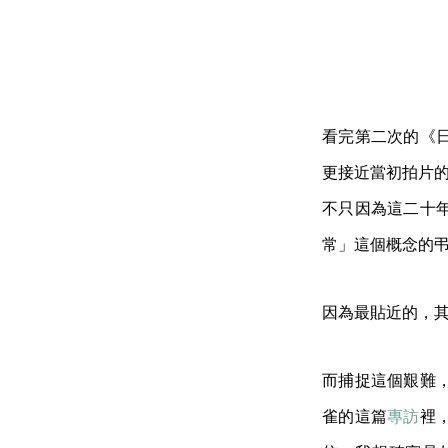
看完第二次的《
更接近當初拍片
不只因為這二十
常」這個概念的
因為最貼近的，
而捕捉這個艱難
雀的這篇
專訪
裡