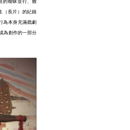
恨的曖昧並行、難
生（長片）的紀錄
行為本身充滿戲劇
成為創作的一部分