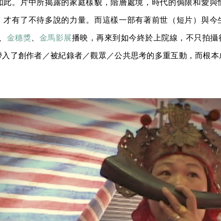
如此。片中所揭露的家庭樣貌，階層處境，時代的侷限和愛與
，才有了不待多說的力量。而這樣一部有著前世（短片）與今
、
金穗獎
、
金馬影展
播映，再來到如今終於上院線，不只拍攝
帶入了創作者／被紀錄者／觀眾／公共思考的多重互動，而根本