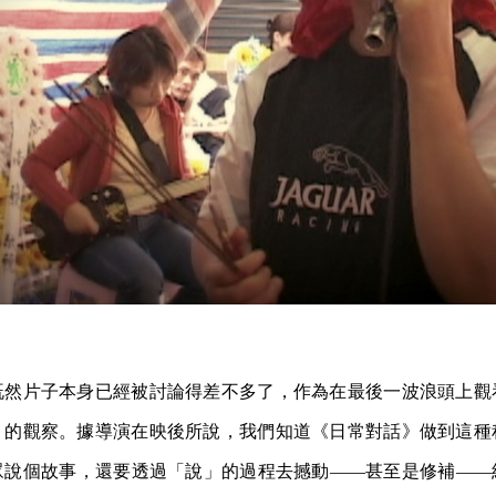
既然片子本身已經被討論得差不多了，作為在最後一波浪頭上觀
」的觀察。據導演在映後所說，我們知道《日常對話》做到這種
眾說個故事，還要透過「說」的過程去撼動——甚至是修補——