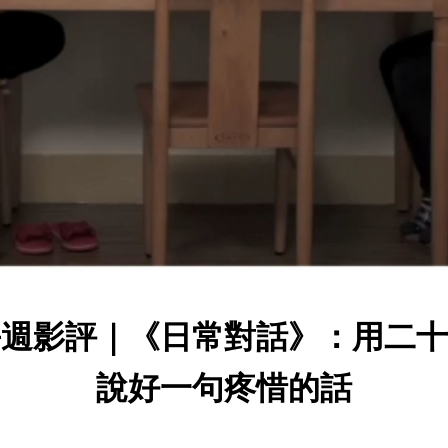
每週影評｜《日常對話》：用二十
說好一句疼惜的話