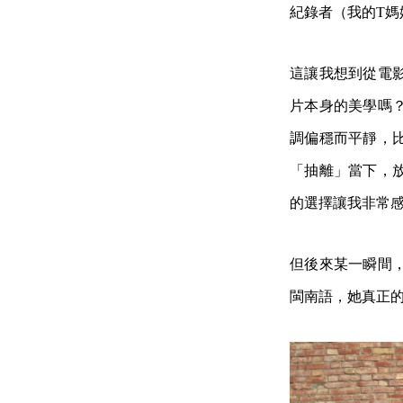
紀錄者（我的T媽
這讓我想到從電
片本身的美學嗎
調偏穩而平靜，
「抽離」當下，
的選擇讓我非常
但後來某一瞬間
閩南語，她真正