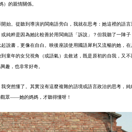
媽）的親情關係。
影開始。從聽到導演的閩南語旁白，我就在思考：她這裡的語言
？或純粹是因為她比較善於用閩南語「訴說」？但我聽了一陣子
比起說書，更像在自白。映後座談使用國語犀利又流暢的她，在
放到童年的女兒視角（或語氣）去敘述，既是原初的自我，又不
感興趣，也非常好奇。
，我突然懂了。其實沒有這麼複雜的語境或語言政治的思考，純
的觀眾——她的媽媽，才聽得懂呀！