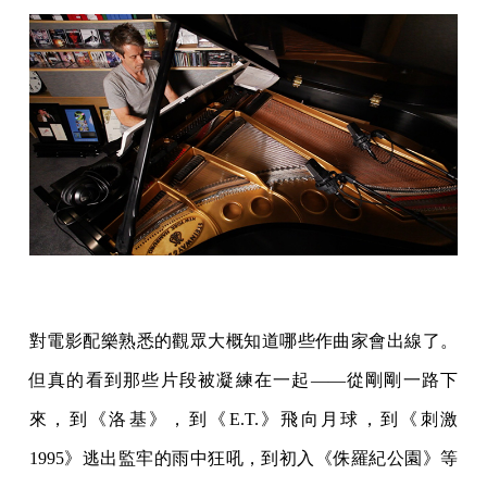
對電影配樂熟悉的觀眾大概知道哪些作曲家會出線了。
但真的看到那些片段被凝練在一起——從剛剛一路下
來，到《洛基》，到《E.T.》飛向月球，到《刺激
1995》逃出監牢的雨中狂吼，到初入《侏羅紀公園》等