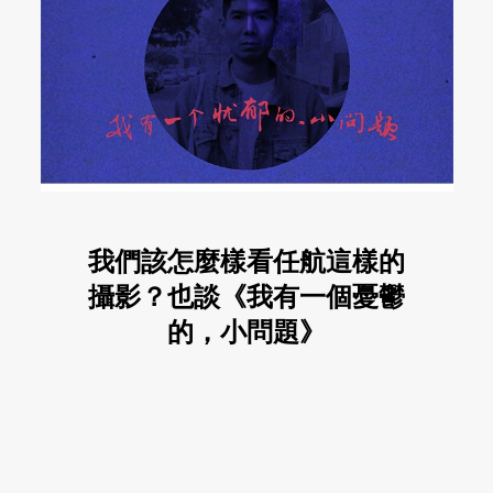
我們該怎麼樣看任航這樣的
攝影？也談《我有一個憂鬱
的，小問題》