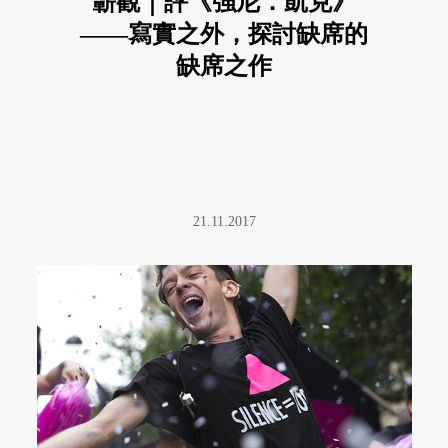
蘄觀｜評《強尼．凱克》
——寫實之外，探討缺席的
缺席之作
21.11.2017