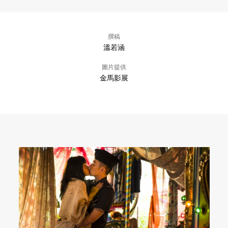
撰稿
溫若涵
圖片提供
金馬影展