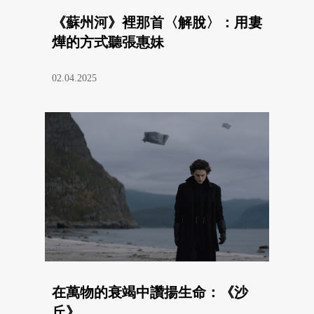
《蘇州河》裡那首〈解脫〉：用婁
燁的方式聽張惠妹
02.04.2025
在萬物的衰竭中讚揚生命：《沙
丘》