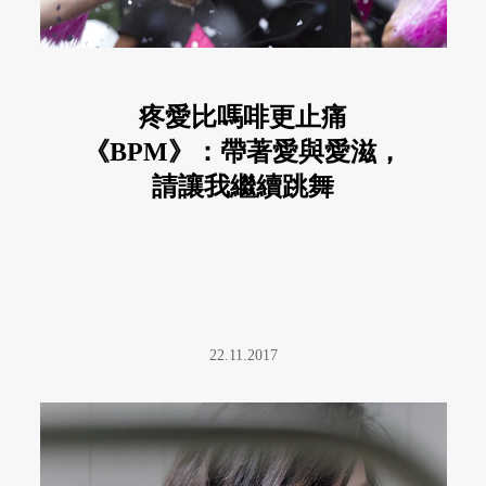
疼愛比嗎啡更止痛
《BPM》：帶著愛與愛滋，
請讓我繼續跳舞
22.11.2017