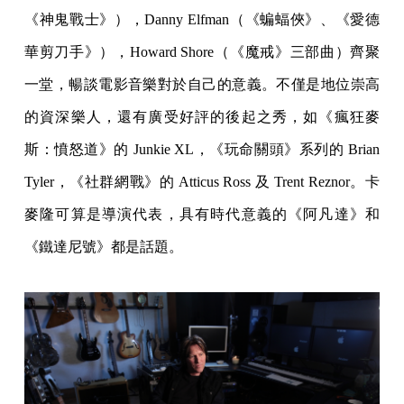
《神鬼戰士》），Danny Elfman（《蝙蝠俠》、《愛德
華剪刀手》），Howard Shore（《魔戒》三部曲）齊聚
一堂，暢談電影音樂對於自己的意義。不僅是地位崇高
的資深樂人，還有廣受好評的後起之秀，如《瘋狂麥
斯：憤怒道》的 Junkie XL，《玩命關頭》系列的 Brian
Tyler，《社群網戰》的 Atticus Ross 及 Trent Reznor。卡
麥隆可算是導演代表，具有時代意義的《阿凡達》和
《鐵達尼號》都是話題。