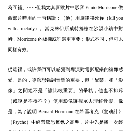
為互補」⋯⋯但我尤其喜歡片中形容 Ennio Morricone 做
西部片時用的一句稱讚：（他）用旋律殺死你（kill you
with a melody）。當克林伊斯威特掄槍在沙漠小鎮中對
峙，Morricone 的板機或許還更重要；形式不同，但可以
同樣有效。
從這裡，或許我們可以感覺到導演對電影配樂的複雜感
受。是的，導演想強調音樂的重要，但「配樂」和「影
像」之間絕不是「誰比較重要」的爭執，他也不排斥
（或說是不得不？）使用影像讓觀眾去理解音樂。像
是，為了說明 Bernard Herrmann 在希區考克《驚魂計》
（Psycho）中經營驚恐氣氛之高明，片中先是播一次經