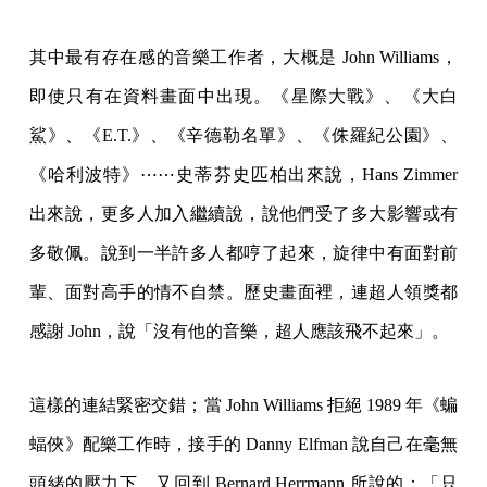
其中最有存在感的音樂工作者，大概是 John Williams，
即使只有在資料畫面中出現。《星際大戰》、《大白
鯊》、《E.T.》、《辛德勒名單》、《侏羅紀公園》、
《哈利波特》⋯⋯史蒂芬史匹柏出來說，Hans Zimmer
出來說，更多人加入繼續說，說他們受了多大影響或有
多敬佩。說到一半許多人都哼了起來，旋律中有面對前
輩、面對高手的情不自禁。歷史畫面裡，連超人領獎都
感謝 John，說「沒有他的音樂，超人應該飛不起來」。
這樣的連結緊密交錯；當 John Williams 拒絕 1989 年《蝙
蝠俠》配樂工作時，接手的 Danny Elfman 說自己在毫無
頭緒的壓力下，又回到 Bernard Herrmann 所說的：「只