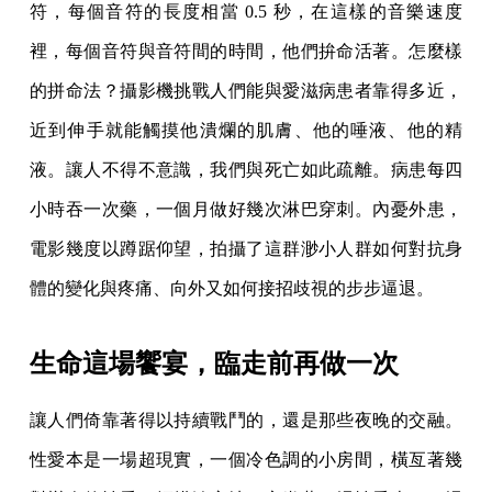
符，每個音符的長度相當 0.5 秒，在這樣的音樂速度
裡，每個音符與音符間的時間，他們拚命活著。怎麼樣
的拼命法？攝影機挑戰人們能與愛滋病患者靠得多近，
近到伸手就能觸摸他潰爛的肌膚、他的唾液、他的精
液。讓人不得不意識，我們與死亡如此疏離。病患每四
小時吞一次藥，一個月做好幾次淋巴穿刺。內憂外患，
電影幾度以蹲踞仰望，拍攝了這群渺小人群如何對抗身
體的變化與疼痛、向外又如何接招歧視的步步逼退。
生命這場饗宴，臨走前再做一次
讓人們倚靠著得以持續戰鬥的，還是那些夜晚的交融。
性愛本是一場超現實，一個冷色調的小房間，橫亙著幾