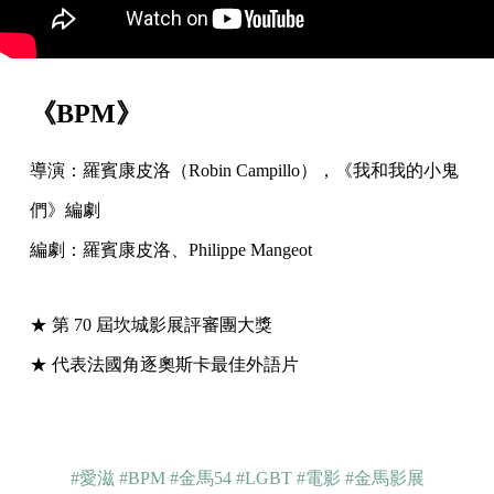
《BPM》
導演：羅賓康皮洛（Robin Campillo），《我和我的小鬼
們》編劇
編劇：羅賓康皮洛、Philippe Mangeot
★ 第 70 屆坎城影展評審團大獎
★ 代表法國角逐奧斯卡最佳外語片
#愛滋
#BPM
#金馬54
#LGBT
#電影
#金馬影展