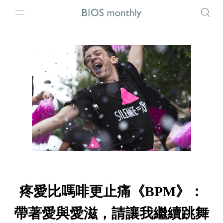
疼愛比嗎啡更止痛《BPM》：
帶著愛與愛滋，請讓我繼續跳舞