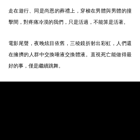
走在遊行、同是尚恩的葬禮上，穿梭在男體與男體的撞
擊間，對疼痛冷漠的我們，只是活過，不能算是活著。
電影尾聲，夜晚炫目依舊，三稜鏡折射出彩虹，人們還
在擁擠的人群中交換唾液交換體液。直視死亡能做得最
好的事，僅是繼續跳舞。