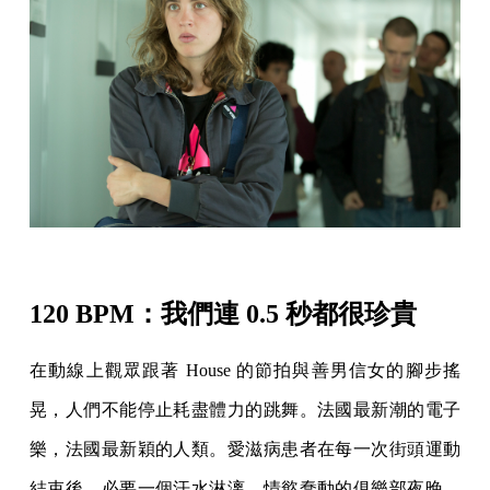
120 BPM：我們連 0.5 秒都很珍貴
在動線上觀眾跟著 House 的節拍與善男信女的腳步搖
晃，人們不能停止耗盡體力的跳舞。法國最新潮的電子
樂，法國最新穎的人類。愛滋病患者在每一次街頭運動
結束後，必要一個汗水淋漓、情慾蠢動的俱樂部夜晚。