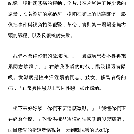
紀錄一場壯闊悲痛的運動，全片只在片尾用了極少數的
遠景，拍著染紅的塞納河、橫躺在街上的抗議隊伍。影
像把事件與視角拍得很緊，革命，實則為一場場漫無盡
頭的議程、以及反覆檢討失敗。
「我們不會得你們的愛滋病。」「愛滋病患者不要再拖
累同志族群了。」在敵我矛盾的時代，階級裡還有階
級。愛滋病是性生活淫蕩的同志、妓女、移民者得的
病，「正常異性戀與正常同性戀」如此歸納。
「坐下來好好談，你們不要這麼激動。」「我懂你們正
在經歷什麼。」對愛滋權益冷漠的法國政府與製藥廠，
面目慈愛的衛道者憎視著一天到晚抗議的 Act Up。