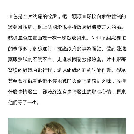
血色是全片沈痛的控訴，把一顆顆血球投向象徵體制的
製藥廠招牌、砸上法國愛滋平權政府組織發言人的臉。
黏稠血色在畫面裡一株一株綻放開來。Act Up 組織要忙
的事很多，多線進行：抗議政府的無為而治、聲討愛滋
藥廠測試的不明不白、走進校園發放保險套。片中跟著
繁瑣的組織內部行程，還原組織內部的討論作業。觀眾
甚至會在觀看他們不停地戰鬥與倒下間感到乏味，等待
什麼事情發生，卻始終沒有事情發生的那種心情，原來
他們等了一生。