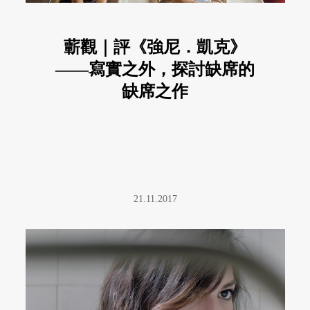
蘄觀｜評《強尼．凱克》
——寫實之外，探討缺席的
缺席之作
21.11.2017