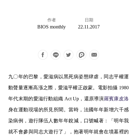
作者
日期
BIOS monthly
22.11.2017
九〇年的巴黎，愛滋病以黑死病姿態肆虐，同志平權運
動聲量逐漸高漲之際，愛滋平權正啟蒙。電影拍攝 1980
年代末期的愛滋行動組織 Act Up，還原導演
羅賓康皮洛
身在運動現場的所見所聞。當時，法國年年新增六千感
染病例，遊行隊伍人數年年銳減，口號喊著：「明年我
就不會參與同志大遊行了」，抱著明年就會在墳墓裡的