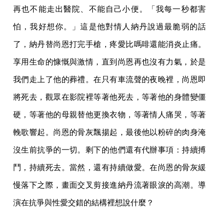
再也不能走出醫院、不能自己小便。「我每一秒都害
怕，我好想你。」這是他對情人納丹說過最脆弱的話
了，納丹替尚恩打完手槍，疼愛比嗎啡還能消炎止痛。
享用生命的慷慨與激情，直到尚恩再也沒有力氣，於是
我們走上了他的葬禮。在只有車流聲的夜晚裡，尚恩即
將死去，觀眾在影院裡等著他死去，等著他的身體變僵
硬，等著他的母親替他更換衣物，等著情人痛哭，等著
輓歌響起。尚恩的骨灰飄揚起，最後他以粉碎的肉身淹
沒生前抗爭的一切。剩下的他們還有代辦事項：持續搏
鬥，持續死去。當然，還有持續做愛。在尚恩的骨灰緩
慢落下之際，畫面交叉剪接進納丹流著眼淚的高潮。導
演在抗爭與性愛交錯的結構裡想說什麼？