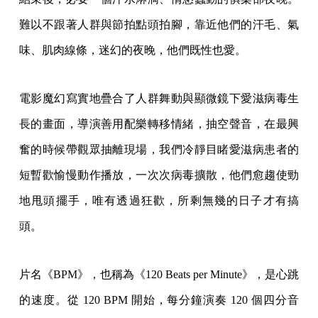
難以不跟著人群與節拍點頭拍腳，靠近他們的汗毛、氣
味、肌肉線條，迷幻的夜晚，他們既性也愛。
電影魔幻寫實地疊合了人群舞動與顯微鏡下愛滋病毒生
長的畫面，導演善用配樂轉移情緒，抽空聲音，在最興
奮的時候帶觀眾抽離現場，我們冷靜目睹愛滋病患者的
短暫歡愉慢動作播放，一次次病毒擴散，他們愈趨使勁
地甩頭擺手，唯有透過狂歡，所剩無幾的日子才有搞
頭。
片名《BPM》，也稱為《120 Beats per Minute》，是心跳
的速度。從 120 BPM 開始，每分鐘演奏 120 個四分音