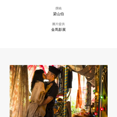
撰稿
梁山伯
圖片提供
金馬影展