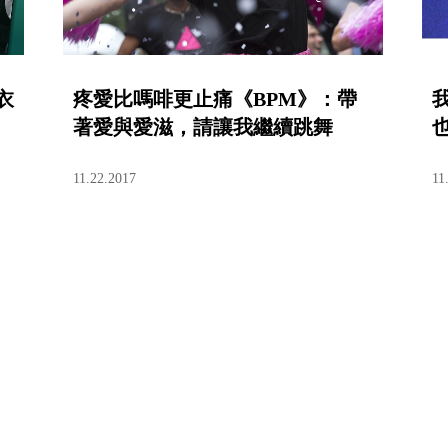
衣
疼愛比嗎啡更止痛《BPM》：帶
著愛與愛滋，請讓我繼續跳舞
11.22.2017
11