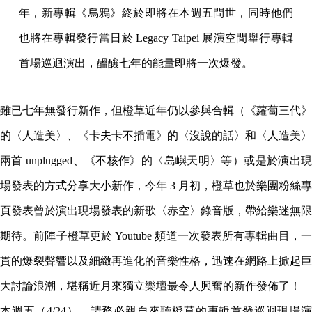
年，新專輯《烏鴉》終於即將在本週五問世，同時他們
也將在專輯發行當日於 Legacy Taipei 展演空間舉行專輯
首場巡迴演出，醞釀七年的能量即將一次爆發。
雖已七年無發行新作，但橙草近年仍以參與合輯（《蘿蔔三代》
的〈人造美〉、《卡夫卡不插電》的〈沒說的話〉和〈人造美〉
兩首 unplugged、《不核作》的〈島嶼天明〉等）或是於演出現
場發表的方式分享大小新作，今年 3 月初，橙草也於樂團粉絲專
頁發表曾於演出現場發表的新歌〈赤空〉錄音版，帶給樂迷無限
期待。前陣子橙草更於 Youtube 頻道一次發表所有專輯曲目，一
貫的爆裂聲響以及細緻再進化的音樂性格，迅速在網路上掀起巨
大討論浪潮，堪稱近月來獨立樂壇最令人興奮的新作發佈了！
本週五（4/24），請務必親自來聽橙草的專輯首發巡迴現場演