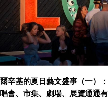
爾辛基的夏日藝文盛事（一）：
唱會、市集、劇場、展覽通通有