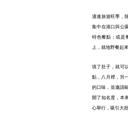
適逢旅遊旺季，
集中在港口與公
特色餐點；或是
上，就地野餐起
填了肚子，就可
點，八月裡，另
的口味，並邀請歐美多
開了知名度，本
心舉行，吸引大