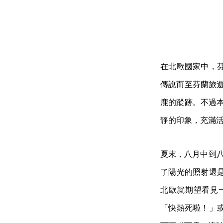
在北歐國家中，
傳說而至芬蘭旅
鹿的蹤跡。不過
靜的印象，充滿
夏末，八月中到八
了陽光的照射還
北歐就期望看見
「快熱死啦！」