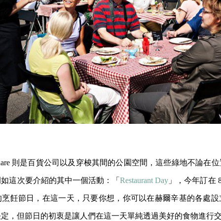
t Square 則是百貨公司以及穿梭其間的公園空間，這些綠地不論
例如這次要介紹的其中一個活動：「
Restaurant Day
」，今年訂在 8
的烹飪節日，在這一天，只要你想，你可以在赫爾辛基的各處設
決定，但節日的初衷是讓人們在這一天單純透過美好的食物進行