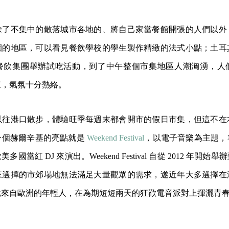
除了不集中的散落城市各地的、將自己家當餐館開張的人們以外
園的地區，可以看見餐飲學校的學生製作精緻的法式小點；土耳
餐飲集團舉辦試吃活動，到了中午整個市集地區人潮洶湧，人
來，氣氛十分熱絡。
以往港口散步，體驗旺季每週末都會開市的假日市集，但這不在
一個赫爾辛基的亮點就是
Weekend Festival
，以電子音樂為主題，
國當紅 DJ 來演出。Weekend Festival 自從 2012 年開
來選擇的市郊場地無法滿足大量觀眾的需求，遂近年大多選擇在
批來自歐洲的年輕人，在為期短短兩天的狂歡電音派對上揮灑青