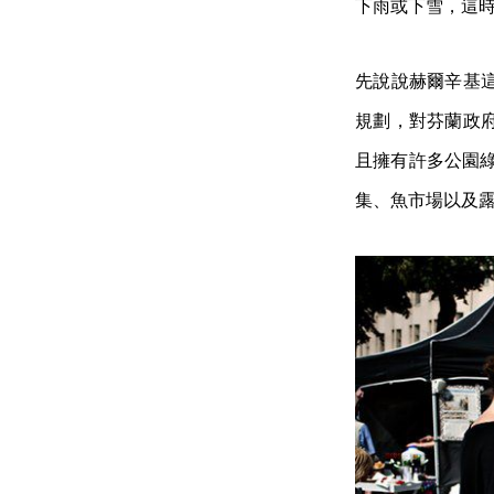
下雨或下雪，這
先說說赫爾辛基
規劃，對芬蘭政
且擁有許多公園
集、魚市場以及