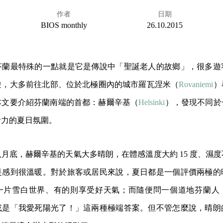
作者
日期
BIOS monthly
26.10.2015
芬蘭最特殊的一點就是它是傳說中「聖誕老人的故鄉」，很多遊
遊，大多前往北部、位於北極圈內的城市羅瓦涅米（
Rovaniemi
）
本文要介紹芬蘭南端的首都：赫爾辛基（
Helsinki
），發現不同於
活力的夏日氛圍。
月底，赫爾辛基的天氣大多晴朗，在體感溫度大約 15 度、濕
是感到很溫暖。對於旅客或居民來說，夏日都是一個評價兩極的
一片雪白世界、有的則享受好天氣；而隨便問一個道地芬蘭人
或是「我愛死陽光了！」這兩種極端答案。但不管怎麼說，晴朗