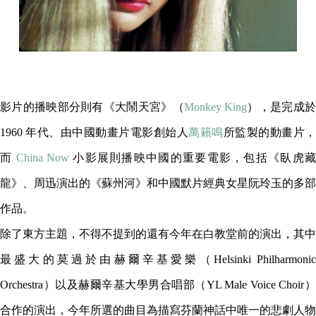
影片的播映部分則有《大鬧天宮》（
Monkey King
）
，是完成
1960 年代、由中國動畫片電影創始人
萬籟鳴
所監製的動畫片
而
China Now
小影展則播映中國的重要電影，包括《臥虎
龍》、周迅演出的《蘇州河》和中國默片經典女星阮玲玉的多部
作品。
除了東方主題，不得不提到的還有今年在白教堂前的演出，其中
最盛大的莫過於由赫爾辛基愛樂（Helsinki Philharmonic
Orchestra）以及赫爾辛基大學男合唱部（YL Male Voice Choir）
合作的演出，今年所選的曲目為描寫芬蘭神話中唯一的悲劇人物