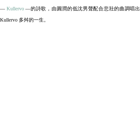
—
Kullervo
—的詩歌，由圓潤的低沈男聲配合悲壯的曲調唱
Kullervo 多舛的一生。