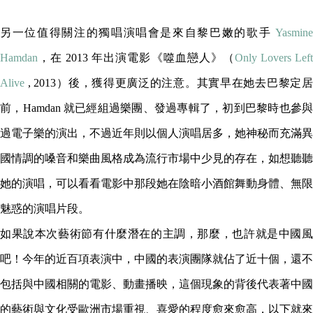
另一位值得關注的獨唱演唱會是來自黎巴嫩的歌手
Yasmine
Hamdan
，在 2013 年出演電影《噬血戀人》（
Only Lovers Lef
Alive
, 2013）後，獲得更廣泛的注意。其實早在她去巴黎定居
前，Hamdan 就已經組過樂團、發過專輯了，初到巴黎時也參與
過電子樂的演出，不過近年則以個人演唱居多，她神秘而充滿異
國情調的嗓音和樂曲風格成為流行市場中少見的存在，如想聽聽
她的演唱，可以看看電影中那段她在陰暗小酒館舞動身體、無限
魅惑的演唱片段。
如果說本次藝術節有什麼潛在的主調，那麼，也許就是中國風
吧！今年的近百項表演中，中國的表演團隊就佔了近十個，還不
包括與中國相關的電影、動畫播映，這個現象的背後代表著中國
的藝術與文化受歐洲市場重視、喜愛的程度愈來愈高，以下就來