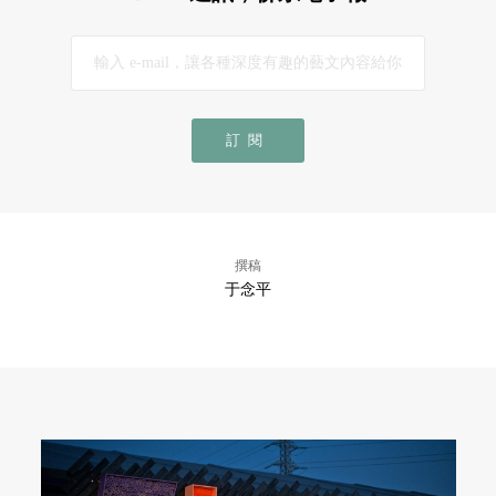
訂閱
撰稿
于念平