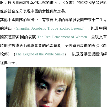
服，按照湖南當地習俗出嫁的畫面，《女書》的歌聲和樂器與影
像的結合充分表現中國的女性傳統之美。
其他中國團隊的演出中，有來自上海的專業雜耍團帶來十二生肖
的演出（
Shanghai Acrobatic Troupe Zodiac Legend
）；以及中
國家芭蕾舞團的表演
The Red Detachment of Women
，呈現文
時期少數通過毛澤東審查的芭雷舞劇；另外還有崑曲的表演《白
蛇傳》（
The Legend of the White Snake
）；以及香港國樂團演
經典曲子。