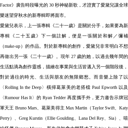
Factor》廣告時段曝光的 30 秒神秘新歌，才證實了愛黛兒讓全球
樂迷望穿秋水的新專輯即將面市。
愛黛兒表示，上一張專輯《二十一歲》是關於分手，如果要為新
專輯《二十五歲》下一個註解，便是一張關於和解／彌補
（make-up）的作品。對於新專輯的創作，愛黛兒非常明白不想
再做出另一張《二十一歲》。現年 27 歲的她，以過去幾年間的
生活點滴為創作靈感，描繪在事業與生活皆邁入另一個階段後，
對於過往的時光、生活與朋友的無限鄉愁。而音樂上除了以
〈Rolling In the Deep〉橫掃葛萊美的老搭檔 Paul Epworth 以及
〈Rumour Has It〉的 Ryan Tedder 再度攜手外，更力邀告示牌冠
軍天王 Bruno Mars、葛萊美得主 Max Martin（Taylor Swift、Katy
Perry）、Greg Kurstin（Ellie Goulding、Lana Del Rey、Sia）、嘻