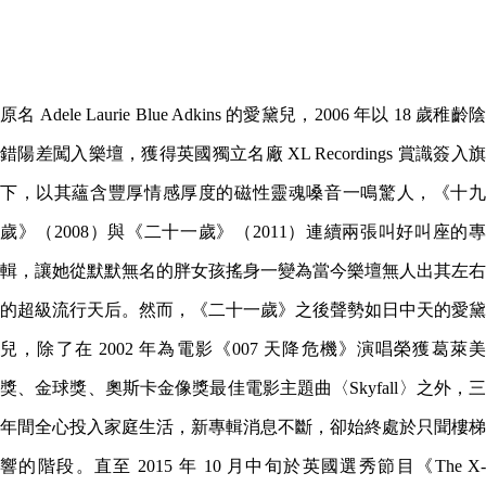
原名 Adele Laurie Blue Adkins 的愛黛兒，2006 年以 18 歲稚齡陰
錯陽差闖入樂壇，獲得英國獨立名廠 XL Recordings 賞識簽入旗
下，以其蘊含豐厚情感厚度的磁性靈魂嗓音一鳴驚人，《十九
歲》（2008）與《二十一歲》（2011）連續兩張叫好叫座的專
輯，讓她從默默無名的胖女孩搖身一變為當今樂壇無人出其左右
的超級流行天后。然而，《二十一歲》之後聲勢如日中天的愛黛
兒，除了在 2002 年為電影《007 天降危機》演唱榮獲葛萊美
獎、金球獎、奧斯卡金像獎最佳電影主題曲〈Skyfall〉之外，三
年間全心投入家庭生活，新專輯消息不斷，卻始終處於只聞樓梯
響的階段。直至 2015 年 10 月中旬於英國選秀節目《The X-