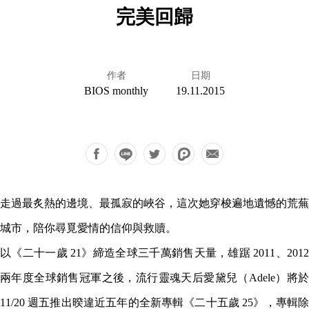
完美回歸
作者
日期
BIOS monthly
19.11.2015
走過最炙熱的邊境、最孤寂的峽谷，這次她穿梭遍地遺憾的荒蕪
城市，陪你尋覓愛情的信仰與救贖。
以《二十一歲 21》締造全球三千萬銷售天量，雄踞 2011、2012
兩年度全球銷售冠軍之後，流行靈魂天后愛黛兒（Adele）將於
11/20 週五推出暌違近五年的全新專輯《二十五歲 25》，專輯除