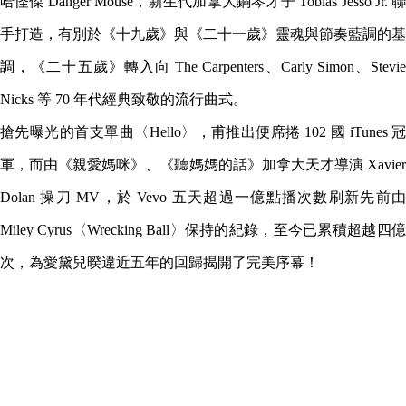
哈怪傑 Danger Mouse，新生代加拿大鋼琴才子 Tobias Jesso Jr. 聯
手打造，有別於《十九歲》與《二十一歲》靈魂與節奏藍調的基
調，《二十五歲》轉入向 The Carpenters、Carly Simon、Stevie
Nicks 等 70 年代經典致敬的流行曲式。
搶先曝光的首支單曲〈Hello〉，甫推出便席捲 102 國 iTunes 冠
軍，而由《親愛媽咪》、《聽媽媽的話》加拿大天才導演 Xavier
Dolan 操刀 MV，於 Vevo 五天超過一億點播次數刷新先前由
Miley Cyrus〈Wrecking Ball〉保持的紀錄，至今已累積超越四億
次，為愛黛兒暌違近五年的回歸揭開了完美序幕！