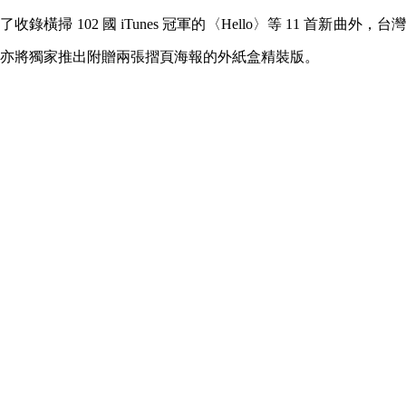
了收錄橫掃 102 國 iTunes 冠軍的〈Hello〉等 11 首新曲外，台灣
亦將獨家推出附贈兩張摺頁海報的外紙盒精裝版。