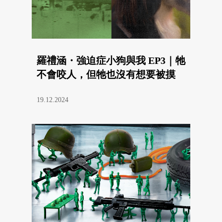
羅禮涵・強迫症小狗與我 EP3｜牠
不會咬人，但牠也沒有想要被摸
19.12.2024