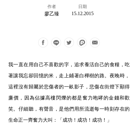
作者
日期
15.12.2015
廖乙臻
我一直在用自己不喜歡的字，追求養活自己的食糧，吃
著讓我忘卻回憶的米，走上鋪著白樺樹的路。夜晚時，
這裡沒有歸屬於悲傷者的一畝影子，悲傷在街燈下顯得
廉價，因為佔據高樓閃爍的都是奮力咆哮的金錢和歡
笑。仔細聽，有聲音，是他們用所流逝每一時刻存在的
生命正一齊奮力大叫：「成功！成功！成功！」