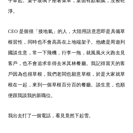
子罩起。桌子玻璃下壓著菜單，桌面有點黏膩，沒擦乾
淨。
CEO 是個很「接地氣」的人，大陸用語意思即是具備草
根習性，同時也不會高高在上地端架子。他總是周遊列
國談生意，常一下飛機，行李一拖，就風風火火跑去見
客戶，也不會追求非得去米其林餐廳。我記得當天的客
戶因為也很草根，我們老闆也願意草根，於是大家就草
根在一起，來到一個草根百分百的餐廳。談生意，也順
便跟我談我的新職位。
我出去打了一個電話，看見竟然下起雪。