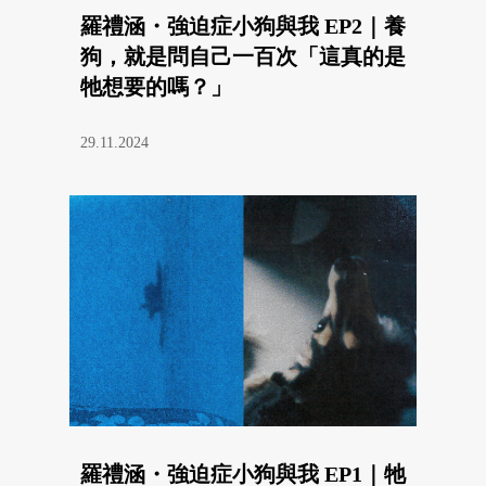
羅禮涵・強迫症小狗與我 EP2｜養
狗，就是問自己一百次「這真的是
牠想要的嗎？」
29.11.2024
羅禮涵・強迫症小狗與我 EP1｜牠