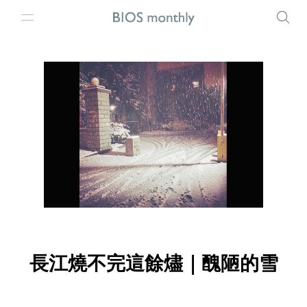
長江燒不完這餘燼｜醜陋的雪