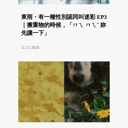
東雨・有一種性別認同叫迷彩 EP3
｜搬重物的時候，「ㄇㄟ ㄇㄟˇ 妳
先讓一下」
11.12.2024