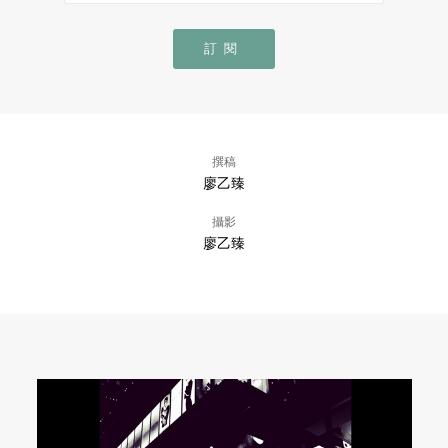
訂閱
撰稿
廖乙臻
攝影
廖乙臻