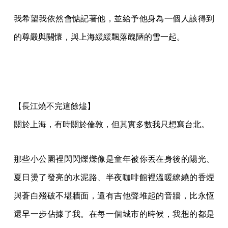
我希望我依然會惦記著他，並給予他身為一個人該得到
的尊嚴與關懷，與上海緩緩飄落醜陋的雪一起。
【長江燒不完這餘燼】
關於上海，有時關於倫敦，但其實多數我只想寫台北。
那些小公園裡閃閃爍爍像是童年被你丟在身後的陽光、
夏日燙了發亮的水泥路、半夜咖啡館裡溫暖繚繞的香煙
與蒼白殘破不堪牆面，還有吉他聲堆起的音牆，比永恆
還早一步佔據了我。在每一個城市的時候，我想的都是