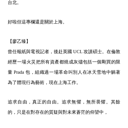
台北。
好啦但這專欄還是關於上海。
【廖乙臻】
曾任報紙與電視記者，後赴英國 UCL 攻讀碩士。在倫敦
經歷一場火災把所有資產都燒成灰燼包括一個剛買的限
量 Prada 包，組織過一場革命叫別人在冰天雪地中躺著
為了體現行為藝術，現在上海工作。
追求自由，真正的自由。追求無懼，無所畏懼。其餘
的，只是在對存在的質疑與對未來蒼茫的仰望中，