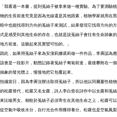
「我看過一本書，提到菟絲子被拿來做一種實驗。為了要測驗植
物的生長前進究竟是因為光線還是其他因素，植物學家就用在黑
暗中也能找尋到方向的菟絲子來測試，結果發現它找尋方向的方
式是感受到其他生命的存在，也就是說菟絲子會往有生命跡象的
地方前進。這聽起來其實蠻可怕的。」
因此，如果用菟絲子來為安潔莉娜裘莉做一件作品，李霽認為應
該會是一段影片，動態記錄著菟絲子匍匐前進，最後攀附在一個
抽象的發光體上，慢慢地把它包覆起來。
拍攝當日，因為李霽沒辦法取得菟絲子，所以他以同屬蔓性植物
的松蘿替代，松蘿又名女蘿，詩人李白曾在詩作中以女蘿和菟絲
來比喻男女。相較於菟絲子必須寄生在其他生命之上，松蘿可以
從空氣中吸收水分，自行光合作用獲得養分。松蘿也是空氣鳳梨