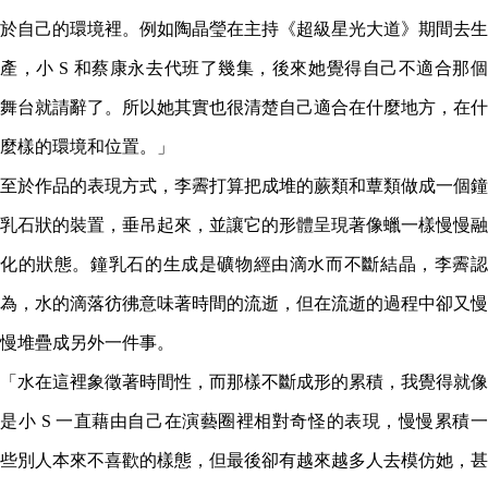
於自己的環境裡。例如陶晶瑩在主持《超級星光大道》期間去生
產，小 S 和蔡康永去代班了幾集，後來她覺得自己不適合那個
舞台就請辭了。所以她其實也很清楚自己適合在什麼地方，在什
麼樣的環境和位置。」
至於作品的表現方式，李霽打算把成堆的蕨類和蕈類做成一個鐘
乳石狀的裝置，垂吊起來，並讓它的形體呈現著像蠟一樣慢慢融
化的狀態。鐘乳石的生成是礦物經由滴水而不斷結晶，李霽認
為，水的滴落彷彿意味著時間的流逝，但在流逝的過程中卻又慢
慢堆疊成另外一件事。
「水在這裡象徵著時間性，而那樣不斷成形的累積，我覺得就像
是小 S 一直藉由自己在演藝圈裡相對奇怪的表現，慢慢累積一
些別人本來不喜歡的樣態，但最後卻有越來越多人去模仿她，甚