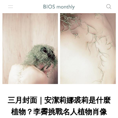
三月封面｜安潔莉娜裘莉是什麼
植物？李霽挑戰名人植物肖像