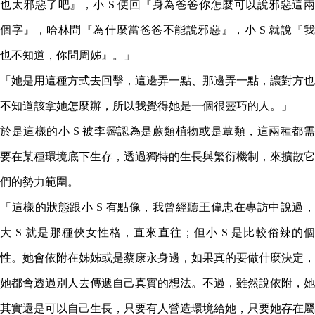
也太邪惡了吧』，小 S 便回『身為爸爸你怎麼可以說邪惡這兩
個字』，哈林問『為什麼當爸爸不能說邪惡』，小 S 就說『我
也不知道，你問周姊』。」
「她是用這種方式去回擊，這邊弄一點、那邊弄一點，讓對方也
不知道該拿她怎麼辦，所以我覺得她是一個很靈巧的人。」
於是這樣的小 S 被李霽認為是蕨類植物或是蕈類，這兩種都需
要在某種環境底下生存，透過獨特的生長與繁衍機制，來擴散它
們的勢力範圍。
「這樣的狀態跟小 S 有點像，我曾經聽王偉忠在專訪中說過，
大 S 就是那種俠女性格，直來直往；但小 S 是比較俗辣的個
性。她會依附在姊姊或是蔡康永身邊，如果真的要做什麼決定，
她都會透過別人去傳遞自己真實的想法。不過，雖然說依附，她
其實還是可以自己生長，只要有人營造環境給她，只要她存在屬