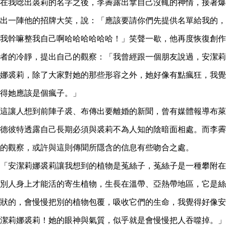
在我唸出裘莉的名字之後，李霽露出拿自己沒輒的神情，接著爆
出一陣他的招牌大笑，說：「應該要請你們先提供名單給我的，
我幹嘛整我自己啊哈哈哈哈哈哈！」笑聲一歇，他再度恢復創作
者的冷靜，提出自己的觀察：「我曾經跟一個朋友說過，安潔莉
娜裘莉，除了大家對她的那些形容之外，她好像有點瘋狂，我覺
得她應該是個瘋子。」
這讓人想到前陣子裘、布傳出要離婚的新聞，曾有媒體報導布萊
德彼特透露自己長期必須與裘莉不為人知的陰暗面相處。而李霽
的觀察，或許與這則傳聞所隱含的信息有些吻合之處。
「安潔莉娜裘莉讓我想到的植物是菟絲子，菟絲子是一種攀附在
別人身上才能活的寄生植物，生長在溫帶、亞熱帶地區，它是絲
狀的，會慢慢把別的植物包覆，吸收它們的生命，我覺得好像安
潔莉娜裘莉！她的眼神與氣質，似乎就是會慢慢把人吞噬掉。」