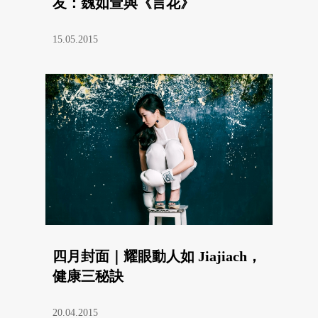
友：魏如萱與《言花》
15.05.2015
四月封面｜耀眼動人如 Jiajiach，
健康三秘訣
20.04.2015