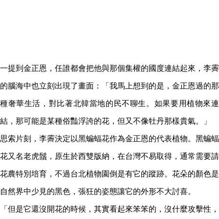
一提到金正恩，任誰都會把他與那個集權的國度連結起來，李霽
的腦海中也立刻出現了畫面：「我馬上想到的是，金正恩過的那
種奢華生活，對比著北韓當地的民不聊生。如果要用植物來連
結，那可能是某種俗豔浮誇的花，但又不像牡丹那樣貴氣。」
思索片刻，李霽決定以黑蝙蝠花作為金正恩的代表植物。黑蝙蝠
花又名老虎鬚，原生於西雙版納，在台灣不易取得，通常需要請
花農特別培育，不過台北植物園倒是有它的蹤跡。花朵的顏色是
自然界中少見的黑色，張狂的姿態讓它的外形不大討喜。
「但是它還沒開花的時候，其實看起來笨笨的，沒什麼攻擊性，