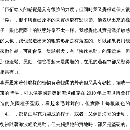
「伍佰給人的感覺是具有很強的力度，但同時我又覺得這個人很
『晃』，似乎與自己原本的真實樣貌有點脫節。他表現出來的樣
子，跟他實際上的狀態好像不太一樣。我感覺他其實是溫柔敏感
的大叔，跟他營造出來的粗獷形象是有落差的。所以如果要用他
來做作品，可能會像一隻鬆獅犬，有『快速晃動』的蓬鬆感，但
那種蓬鬆、晃動，儘管看起來是柔順的，在甩的過程中卻又顯得
相當有力。」
李霽思索著什麼樣的植物有著輕柔的外表但又具有韌性，編成一
束的時候，可以像英國建築師海澤維克在 2010 年上海世博會打
造的英國種子聖殿，看起來毛茸茸的，但實際上每根銀色的
「毛」，都是由壓克力製成的桿子。或者，又像是海裡的珊瑚，
彷彿隨著海波輕柔晃動，但去觸摸牠的質地時，卻又是堅硬的。