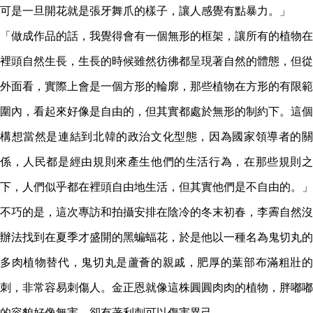
可是一旦開花就是張牙舞爪的樣子，讓人感覺有點暴力。」
「做成作品的話，我覺得會有一個無形的框架，讓所有的植物在
裡頭自然生長，生長的時候雖然彷彿都呈現著自然的體態，但從
外面看，實際上會是一個方形的輪廓，那些植物在方形的有限範
圍內，看起來好像是自由的，但其實都處於無形的制約下。這個
構想當然是連結到北韓的政治文化型態，因為國家領導者的關
係，人民都是經由規則來產生他們的生活行為，在那些規則之
下，人們似乎都在裡頭自由地生活，但其實他們是不自由的。」
不巧的是，這次專訪和拍攝安排在陰冷的冬末初春，李霽自然沒
辦法找到在夏季才盛開的黑蝙蝠花，於是他以一種名為鬼切丸的
多肉植物替代，鬼切丸是蘆薈的親戚，肥厚的葉部布滿粗壯的
刺，非常容易刺傷人。金正恩就像這株圓圓肉肉的植物，胖嘟嘟
的容貌好像無害，卻有著利刺可以傷害異己。