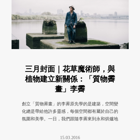
三月封面｜花草魔術師，與
植物建立新關係：「質物霽
畫」李霽
創立「質物霽畫」的李霽原先學的是建築，空間變
化總是帶給他許多靈感，每個空間都有屬於自己的
氛圍和美學。一日，我們跟隨李霽來到永和烘爐地
晨跑，在融合傳統文化和疏離奇 ...
15.03.2016