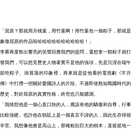
「屈原？那就用月桃葉，用竹葉啊！用竹葉包一個粽子，那就是
象徵屈原的作品啦哈哈哈哈哈哈哈哈哈哈！」
李霽再度祭出響亮的笑聲回應我們的提問，還想拿一顆粽子就打
發我們，可以想見歷史人物著實不是他的強項，先是沉浸在端午
節吃粽子、掛菖蒲的印象裡，再來就是從他看的電視劇《羋月
傳》中打撈一些關於愛國詩人的片段。不過即使熟知戰國時代的
歷史，對於屈原的真實性格，終究也只能臆測。
「我猜想他是一個心直口快的人，應該有他的驕傲和自尊，行事
比較強硬。也許他在朝廷上是一個直言不諱的人，因此生存得很
辛苦。我想像他會是高山上，那種粗壯巨大的樹木，直挺挺地一