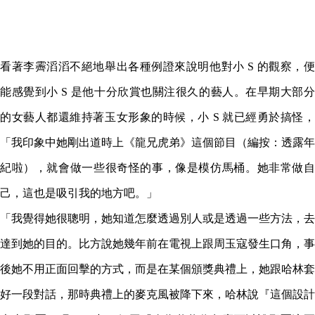
看著李霽滔滔不絕地舉出各種例證來說明他對小 S 的觀察，便
能感覺到小 S 是他十分欣賞也關注很久的藝人。在早期大部分
的女藝人都還維持著玉女形象的時候，小 S 就已經勇於搞怪，
「我印象中她剛出道時上《龍兄虎弟》這個節目（編按：透露年
紀啦），就會做一些很奇怪的事，像是模仿馬桶。她非常做自
己，這也是吸引我的地方吧。」
「我覺得她很聰明，她知道怎麼透過別人或是透過一些方法，去
達到她的目的。比方說她幾年前在電視上跟周玉寇發生口角，事
後她不用正面回擊的方式，而是在某個頒獎典禮上，她跟哈林套
好一段對話，那時典禮上的麥克風被降下來，哈林說『這個設計