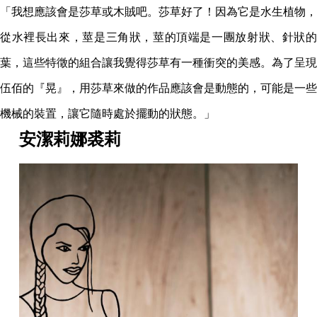
「我想應該會是莎草或木賊吧。莎草好了！因為它是水生植物，
從水裡長出來，莖是三角狀，莖的頂端是一團放射狀、針狀的
葉，這些特徵的組合讓我覺得莎草有一種衝突的美感。為了呈現
伍佰的『晃』，用莎草來做的作品應該會是動態的，可能是一些
機械的裝置，讓它隨時處於擺動的狀態。」
安潔莉娜裘莉