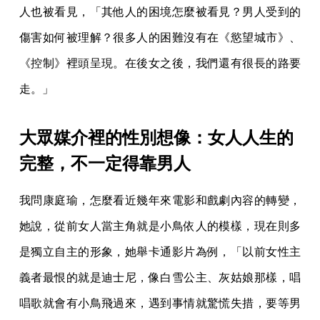
人也被看見，「其他人的困境怎麼被看見？男人受到的
傷害如何被理解？很多人的困難沒有在《慾望城市》、
《控制》裡頭呈現。在後女之後，我們還有很長的路要
走。」
大眾媒介裡的性別想像：女人人生的
完整，不一定得靠男人
我問康庭瑜，怎麼看近幾年來電影和戲劇內容的轉變，
她說，從前女人當主角就是小鳥依人的模樣，現在則多
是獨立自主的形象，她舉卡通影片為例，「以前女性主
義者最恨的就是迪士尼，像白雪公主、灰姑娘那樣，唱
唱歌就會有小鳥飛過來，遇到事情就驚慌失措，要等男