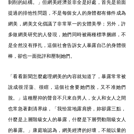
剝削的結構。」但網美經濟並非全是好處，首先是前面
提過的排他性問題，不是每個女人的身體都有條件成為
網美，網美文化倡議了非常單一的女體美學；另外，許
多做網美研究的人發現，她們同時被兩種標準捆綁，不
是全然沒有掙扎，這個社會告訴女人暴露自己的身體很
棒，卻也一面批評和壓制她們。
「看看新聞怎麼處理網美的內容就知道了，暴露常常被
說成很淫蕩、很瞎，這個社會要她們脫，又不准她們
脫。」這種壓抑的聲音不只來自男人，女人和女人之間
也常急著劃清界線，「我恰當地露肩膀，妳卻露三點，
什麼是上層階級女人的暴露，什麼是下層勞動階級女人
的暴露。」康庭瑜認為，網美經濟的好壞，不能以量的