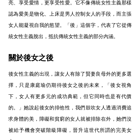
亮、享受愛情，更享受性愛。它不像傳統女性主義那樣
認為愛美是物化、上床是男人控制女人的手段，而主張
女人能凝視自我的慾望。「後」這個字，代表了它從傳
統女性主義脫出，抵抗傳統女性主義的部分內涵。
關於後女之後
後女性主義的出現，讓女人有除了賢妻良母外的更多選
擇，只是康庭瑜仍期待後女之後的未來，「後女視角
下，女人有更多元的成功典範，但它同時也是有代價
的。」她說起後女的排他性，我們鼓吹女人透過消費追
求身體的美，障礙和貧窮的女人就被排除在外，她們沒
被給予機會突破階級障礙，晉升這世代所謂的完美女