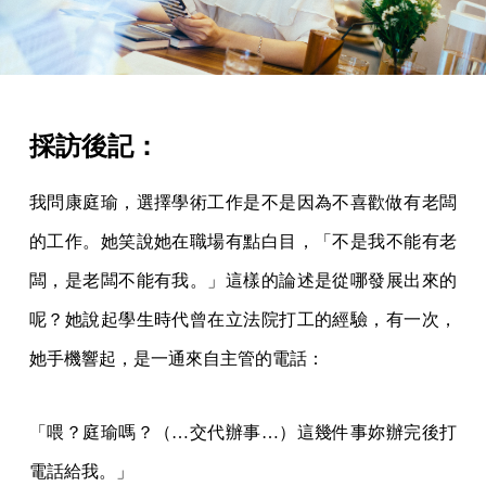
採訪後記：
我問康庭瑜，選擇學術工作是不是因為不喜歡做有老闆
的工作。她笑說她在職場有點白目，「不是我不能有老
闆，是老闆不能有我。」這樣的論述是從哪發展出來的
呢？她說起學生時代曾在立法院打工的經驗，有一次，
她手機響起，是一通來自主管的電話：
「喂？庭瑜嗎？（…交代辦事…）這幾件事妳辦完後打
電話給我。」