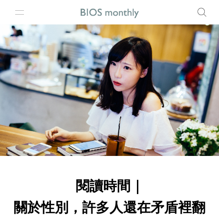
閱讀時間｜
關於性別，許多人還在矛盾裡翻