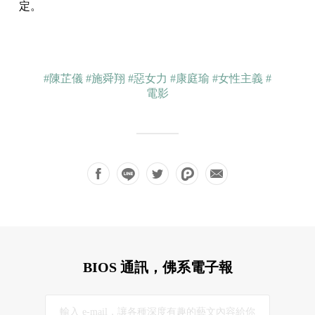
定。
#陳芷儀
#施舜翔
#惡女力
#康庭瑜
#女性主義
#
電影
BIOS 通訊，佛系電子報