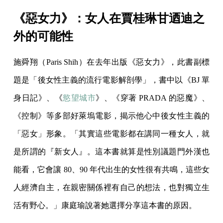
《惡女力》：女人在賈桂琳甘迺迪之
外的可能性
施舜翔（Paris Shih）在去年出版《惡女力》，此書副標
題是「後女性主義的流行電影解剖學」，書中以《BJ 單
身日記》、《
慾望城市
》、《穿著 PRADA 的惡魔》、
《控制》等多部好萊塢電影，揭示他心中後女性主義的
「惡女」形象。「其實這些電影都在講同一種女人，就
是所謂的『新女人』。這本書就算是性別議題門外漢也
能看，它會讓 80、90 年代出生的女性很有共鳴，這些女
人經濟自主，在親密關係裡有自己的想法，也對獨立生
活有野心。」康庭瑜說著她選擇分享這本書的原因。