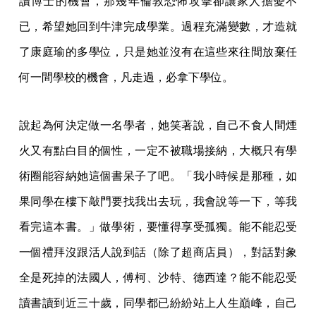
讀博士的機會，那幾年倫敦恐怖攻擊卻讓家人擔憂不
已，希望她回到牛津完成學業。過程充滿變數，才造就
了康庭瑜的多學位，只是她並沒有在這些來往間放棄任
何一間學校的機會，凡走過，必拿下學位。
說起為何決定做一名學者，她笑著說，自己不食人間煙
火又有點白目的個性，一定不被職場接納，大概只有學
術圈能容納她這個書呆子了吧。「我小時候是那種，如
果同學在樓下敲門要找我出去玩，我會說等一下，等我
看完這本書。」做學術，要懂得享受孤獨。能不能忍受
一個禮拜沒跟活人說到話（除了超商店員），對話對象
全是死掉的法國人，傅柯、沙特、德西達？能不能忍受
讀書讀到近三十歲，同學都已紛紛站上人生巔峰，自己