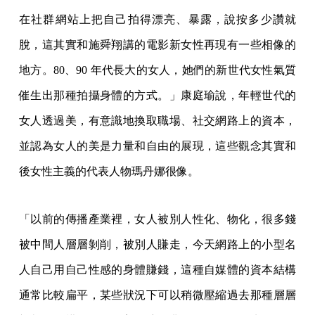
在社群網站上把自己拍得漂亮、暴露，說按多少讚就
脫，這其實和施舜翔講的電影新女性再現有一些相像的
地方。80、90 年代長大的女人，她們的新世代女性氣質
催生出那種拍攝身體的方式。」康庭瑜說，年輕世代的
女人透過美，有意識地換取職場、社交網路上的資本，
並認為女人的美是力量和自由的展現，這些觀念其實和
後女性主義的代表人物瑪丹娜很像。
「以前的傳播產業裡，女人被別人性化、物化，很多錢
被中間人層層剝削，被別人賺走，今天網路上的小型名
人自己用自己性感的身體賺錢，這種自媒體的資本結構
通常比較扁平，某些狀況下可以稍微壓縮過去那種層層