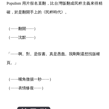
Populism 用片假名直翻，比台灣版翻成民粹主義來得精
確，於是翻開手上的《民粹時代》。
（⋯⋯翻開⋯⋯）
（⋯⋯沈默⋯⋯）
「⋯⋯啊。對。是假書。真是愚蠢。我剛剛還想找版權
頁。」
（⋯⋯嘴角微揚一秒⋯⋯）
（⋯⋯表情修復⋯⋯）