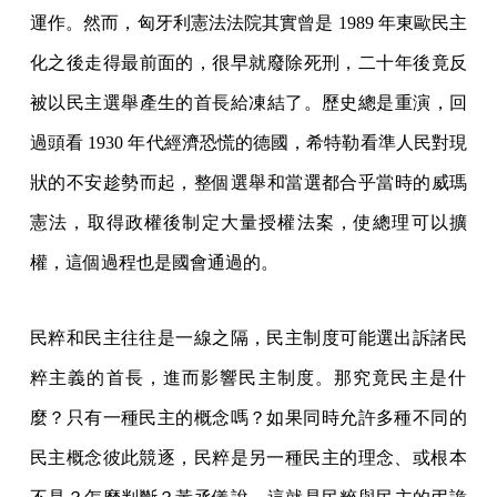
運作。然而，匈牙利憲法法院其實曾是 1989 年東歐民主
化之後走得最前面的，很早就廢除死刑，二十年後竟反
被以民主選舉產生的首長給凍結了。歷史總是重演，回
過頭看 1930 年代經濟恐慌的德國，希特勒看準人民對現
狀的不安趁勢而起，整個選舉和當選都合乎當時的威瑪
憲法，取得政權後制定大量授權法案，使總理可以擴
權，這個過程也是國會通過的。
民粹和民主往往是一線之隔，
民主制度可能選出訴諸民
粹主義的首長，進而影響民主制度。
那究竟民主是什
麼？只有一種民主的概念嗎？
如果同時允許多種不同的
民主概念彼此競逐，
民粹是另一種民主的理念、或根本