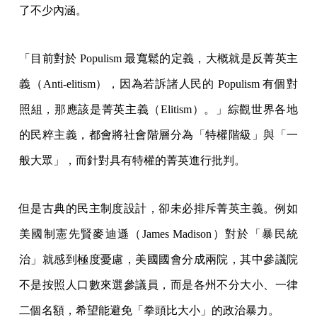
了不少內涵。
「目前對於 Populism 最寬鬆的定義，大概就是反菁英主
義（Anti-elitism），因為若訴諸人民的 Populism 有個對
照組，那應該是菁英主義（Elitism）。」綜觀世界各地
的民粹主義，都會將社會階層分為「特權階級」與「一
般大眾」，而針對具有特權的菁英進行批判。
但是古典的民主制度設計，卻未必排斥菁英主義。例如
美國制憲先賢麥迪遜（James Madison）對於「暴民統
治」就感到極度憂慮，美國國會分成兩院，其中參議院
不是按照人口數來選參議員，而是各州不分大小、一律
二個名額，希望能避免「拳頭比大小」的政治暴力。