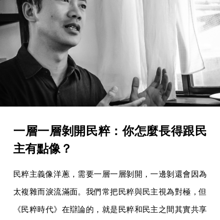
一層一層剝開民粹：你怎麼長得跟民
主有點像？
民粹主義像洋蔥，需要一層一層剝開，一邊剝還會因為
太複雜而淚流滿面。我們常把民粹與民主視為對極，但
《民粹時代》在辯論的，就是民粹和民主之間其實共享