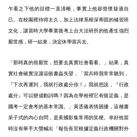
乍看之下他的目標一直清晰，事實上他卻曾懷疑過自
己。在校園裡待得太久，加上法律系根深蒂固的補習班
文化，讓當時大學畢業後考上台大法研所的他產生強烈
厭世感，研一結束，決定休學當兵去。
「那時真的很厭世，想要去真實社會看看。」結果，真
實社會確實沒讓這個書蟲失望，「當兵時我常常聽到，
『下次再遲到，我就行政處分你！』我就想說，『行政
處分』可以變成動詞嗎？因為在學校裡它有個定義，是
國考一定會考的基本常識。」黃丞儀表情困擾，這種書
呆子式的內心自問，是美國影集常用的笑梗。幸好他當
時沒有舉手大聲喊出「報告長官根據定義行政機關對外