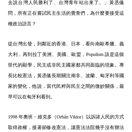
去說台灣人民勝利了、台灣青年站出來了。」黃丞儀
問，所有正在嘗試民主生活的覺青們，為什麼要接受這
種政治語言？
從台灣出發，到鄰近的香港、日本，看向南歐希臘、義
大利，再到拉丁美洲、美國、歐盟，Populism 該是這個
世代的顯學，民主或非民主國家都共同面臨的現象。專
長比較憲法，黃丞儀長期關注南非、波蘭、匈牙利等國
家的變化，他說，當代民粹與民主之間的微妙關係，最
早可以在匈牙利看到。
1998 年奧班・維克多（Orbán Viktor）以訴諸人民的方式
取得政權，接著卻修改憲法，讓憲法法院幾乎沒有辦法