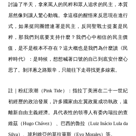
討論了半天，拿來罵人的民粹和眾人追求的民主，本質
居然像到讓人驚心動魄。拿這樣的醒悟來反思現在進行
式，如果挺同團體連署是民主，反同聖戰士提案是民
粹，那我們到底要支持什麼？我們心中相信的民主價
值，是不是根本不存在？這大概也是我們為什麼讀《民
粹時代》：是時候，想想喊著口號的自己到底安什麼心
思了。剝洋蔥之路艱辛，只能往下走尋找更多線索。
註｜粉紅浪潮（Pink Tide）：指拉丁美洲在二十一世紀
初經歷的政治發展，許多國家由左翼政黨成功執政，遠
離新自由主義經濟。具代表性的領導人有委內瑞拉的查
維茲（Hugo Chávez） 、巴西的魯拉（Luiz Inácio Lula da
Silva）、玻利維亞的莫拉萊斯（Evo Morales）等。