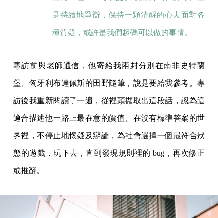
是持續地爭辯，保持一顆清醒的心去面對各
種質疑，或許是我們起碼可以做的事情。
專訪前與老師通信，他寄給我兩封分別在南非史特蘭
堡、匈牙利布達佩斯的田野隨筆，說是要給我參考。專
訪後我重新閱讀了一遍，從裡頭擷取出這段話，認為這
適合描述他一路上最在意的價值。在沒有標準答案的世
界裡，不停止地懷疑及辯論，為社會選擇一個最符合狀
態的遊戲，玩下去，直到發現規則裡的 bug，再次修正
或推翻。