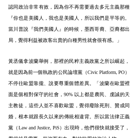
認同政治非常有效，因為你不再需要過去多元主義那種
『你也是美國人，我也是美國人，所以我們是平等的。
當川普說『我們美國人』的時候，墨西哥裔、亞裔都出
局，覺得利益被政客出賣的白種男性就會很有感。」
黃丞儀拿波蘭舉例，那裡的民粹主義政黨之所以崛起，
就是因為前一個執政的公民論壇黨（Civic Platform, PO）
不停往歐盟靠攏、說要尊重個體差異。「波蘭在歐盟裡
面是個相對保守的社會，90% 以上都是農民、虔誠的天
主教徒，這些人並不喜歡歐盟，覺得廢除死刑、贊成同
婚，根本就跟長久以來的傳統相違背。所以當法律正義
黨（Law and Justice, PiS）出現時，他們很快就接受了，