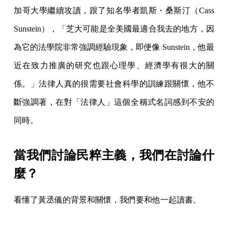
加哥大學繼續攻讀，跟了知名學者凱斯・桑斯汀（Cass
Sunstein），「芝大可能是全美國最適合我去的地方，因
為它的法學院非常強調經驗現象，即便像 Sunstein，他最
近在致力推廣的研究也跟心理學、經濟學有很大的關
係。」法律人真的很需要社會科學的訓練跟關懷，他不
斷強調著，在對「法律人」這個全稱式名詞感到不安的
同時。
當我們討論民粹主義，我們在討論什
麼？
看懂了黃丞儀的背景和關懷，我們要和他一起讀書。