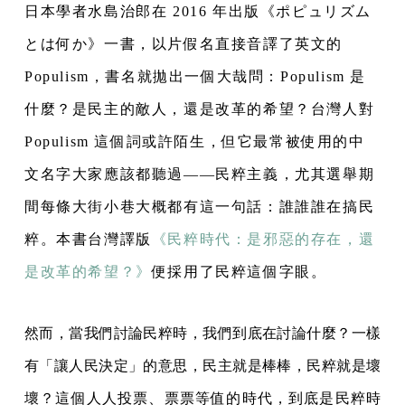
日本學者水島治郎在 2016 年出版《ポピュリズム
とは何か》一書，以片假名直接音譯了英文的
Populism，書名就拋出一個大哉問：Populism 是
什麼？是民主的敵人，還是改革的希望？台灣人對
Populism 這個詞或許陌生，但它最常被使用的中
文名字大家應該都聽過——民粹主義，尤其選舉期
間每條大街小巷大概都有這一句話：誰誰誰在搞民
粹。本書台灣譯版
《民粹時代：是邪惡的存在，還
是改革的希望？》
便採用了民粹這個字眼。
然而，當我們討論民粹時，我們到底在討論什麼？一樣
有「讓人民決定」的意思，民主就是棒棒，民粹就是壞
壞？這個人人投票、票票等值的時代，到底是民粹時