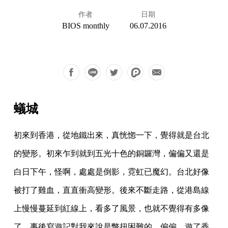
作者
日期
BIOS monthly
06.07.2016
蟻城
初來到香港，從地鐵出來，真恍惚一下，覺得就是台北
的變形。初來乍到就到五光十色的銅鑼灣，偏偏又還是
白日下午，怪啊，處處是倒影，霓虹已魔幻。台北好像
被打了雞血，直直衝高變形。後來不斷走路，從港島線
上慢慢蔓延到紅線上，看多了風景，也就不覺得有多像
了。事後寫遊記對我來說是彆扭困難的，偏偏，遊了香