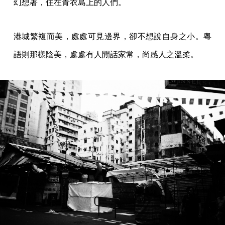
幻想著，住在青衣島上的人們。
港城繁複而美，處處可見邊界，卻不想說自身之小。粵
語則那樣陰美，處處有人閒話家常，尚感人之溫柔。