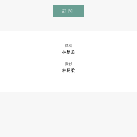
訂閱
撰稿
林易柔
攝影
林易柔