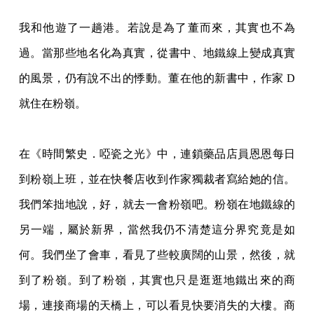
我和他遊了一趟港。若說是為了董而來，其實也不為
過。當那些地名化為真實，從書中、地鐵線上變成真實
的風景，仍有說不出的悸動。董在他的新書中，作家 D
就住在粉嶺。
在《時間繁史．啞瓷之光》中，連鎖藥品店員恩恩每日
到粉嶺上班，並在快餐店收到作家獨裁者寫給她的信。
我們笨拙地說，好，就去一會粉嶺吧。粉嶺在地鐵線的
另一端，屬於新界，當然我仍不清楚這分界究竟是如
何。我們坐了會車，看見了些較廣闊的山景，然後，就
到了粉嶺。到了粉嶺，其實也只是逛逛地鐵出來的商
場，連接商場的天橋上，可以看見快要消失的大樓。商