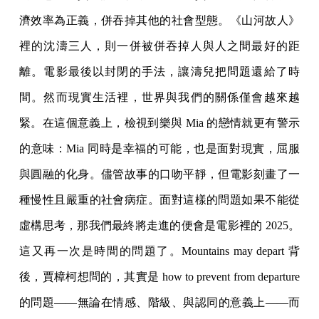
濟效率為正義，併吞掉其他的社會型態。《山河故人》
裡的沈濤三人，則一併被併吞掉人與人之間最好的距
離。電影最後以封閉的手法，讓濤兒把問題還給了時
間。然而現實生活裡，世界與我們的關係僅會越來越
緊。在這個意義上，檢視到樂與 Mia 的戀情就更有警示
的意味：Mia 同時是幸福的可能，也是面對現實，屈服
與圓融的化身。儘管故事的口吻平靜，但電影刻畫了一
種慢性且嚴重的社會病症。面對這樣的問題如果不能從
虛構思考，那我們最終將走進的便會是電影裡的 2025。
這又再一次是時間的問題了。Mountains may depart 背
後，賈樟柯想問的，其實是 how to prevent from departure
的問題——無論在情感、階級、與認同的意義上——而