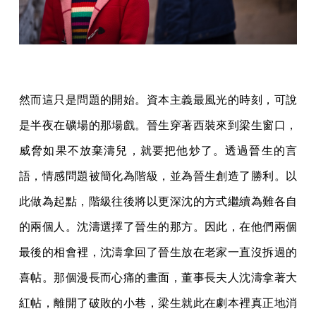
然而這只是問題的開始。資本主義最風光的時刻，可說
是半夜在礦場的那場戲。晉生穿著西裝來到梁生窗口，
威脅如果不放棄濤兒，就要把他炒了。透過晉生的言
語，情感問題被簡化為階級，並為晉生創造了勝利。以
此做為起點，階級往後將以更深沈的方式繼續為難各自
的兩個人。沈濤選擇了晉生的那方。因此，在他們兩個
最後的相會裡，沈濤拿回了晉生放在老家一直沒拆過的
喜帖。那個漫長而心痛的畫面，董事長夫人沈濤拿著大
紅帖，離開了破敗的小巷，梁生就此在劇本裡真正地消