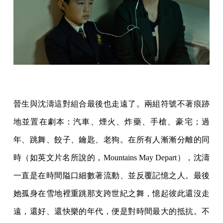
晉生與沈濤這對組合最後也走遠了。兩組符號不著痕跡
地並置在劇本：汽車、煙火、炸藥、手槍、豪宅；過
年、跳舞、餃子、鑰匙、老狗。在所有人漸漸分離的同
時（如英文片名所說的，Mountains May Depart），沈濤
一直是在時間隘口細數著流動、並反覆記憶之人。最後
她孤身在雪地裡重跳那支跨世紀之舞，憶起彼此還沒走
遠，還好、還快樂的年代，便是對時間最大的抵抗。不