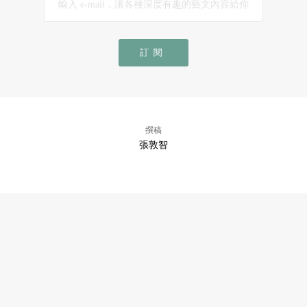
訂閱
撰稿
張敦智