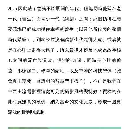
2025 因此成了意義不斷展開的年代。虛無同時蔓延在老
一代（晉生）與青少一代（到樂）之間；那個彷彿在暗
夜礦場已經成功抓住幸福的晉生（以及他所代表的整個
時代階級），到頭來並沒有讓新生代走得太遠。或者就
是在心理上走得太遠了，所以最後才逆反地成為故事核
心文明的流亡與潰散。澳洲的偏遠，同時是心理的偏
遠。那棟潔白、乾淨的豪宅，以及單薄的科技想像（誰
會真正需要一台透明的智慧型手機？），不正是我們在
中西主流電影裡隨處可見的攝影風格與特效？賈樟柯在
此有意無意的模仿，納入當今的文化元素，形成一股更
深沈的批判與諷刺。