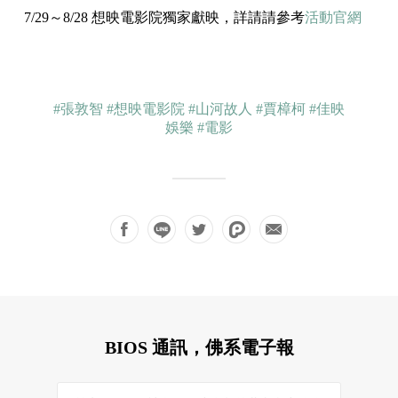
7/29～8/28 想映電影院獨家獻映，詳請請參考
活動官網
#張敦智
#想映電影院
#山河故人
#賈樟柯
#佳映
娛樂
#電影
BIOS 通訊，佛系電子報