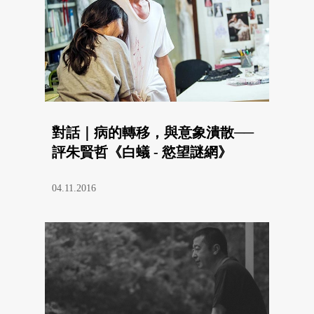
對話｜病的轉移，與意象潰散──
評朱賢哲《白蟻 - 慾望謎網》
04.11.2016