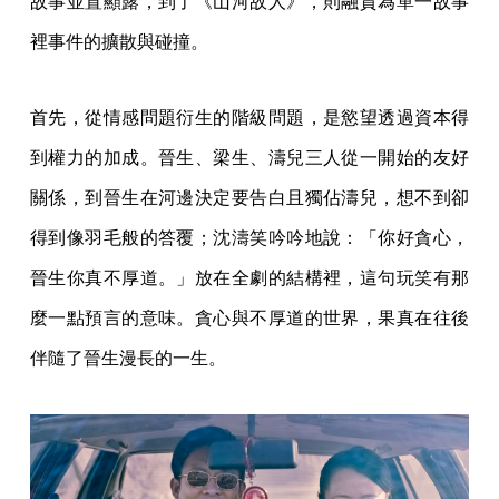
故事並置顯露，到了《山河故人》，則融貫為單一故事
裡事件的擴散與碰撞。
首先，從情感問題衍生的階級問題，是慾望透過資本得
到權力的加成。晉生、梁生、濤兒三人從一開始的友好
關係，到晉生在河邊決定要告白且獨佔濤兒，想不到卻
得到像羽毛般的答覆；沈濤笑吟吟地說：「你好貪心，
晉生你真不厚道。」放在全劇的結構裡，這句玩笑有那
麼一點預言的意味。貪心與不厚道的世界，果真在往後
伴隨了晉生漫長的一生。