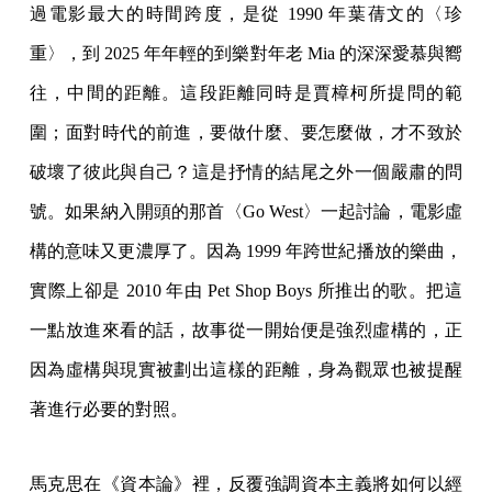
過電影最大的時間跨度，是從 1990 年葉蒨文的〈珍
重〉，到 2025 年年輕的到樂對年老 Mia 的深深愛慕與嚮
往，中間的距離。這段距離同時是賈樟柯所提問的範
圍；面對時代的前進，要做什麼、要怎麼做，才不致於
破壞了彼此與自己？這是抒情的結尾之外一個嚴肅的問
號。如果納入開頭的那首〈Go West〉一起討論，電影虛
構的意味又更濃厚了。因為 1999 年跨世紀播放的樂曲，
實際上卻是 2010 年由 Pet Shop Boys 所推出的歌。把這
一點放進來看的話，故事從一開始便是強烈虛構的，正
因為虛構與現實被劃出這樣的距離，身為觀眾也被提醒
著進行必要的對照。
馬克思在《資本論》裡，反覆強調資本主義將如何以經