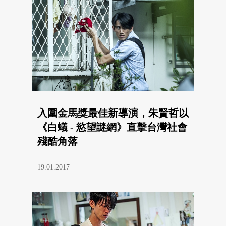
入圍金馬獎最佳新導演，朱賢哲以
《白蟻 - 慾望謎網》直擊台灣社會
殘酷角落
19.01.2017