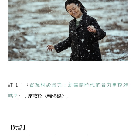
註 1｜〈
賈樟柯談暴力：新媒體時代的暴力更複雜
嗎？
〉，原載於《端傳媒》。
【對話】