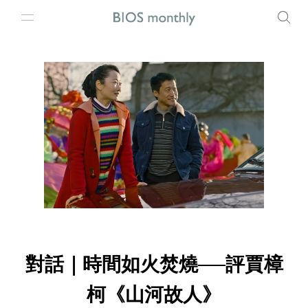
對話｜時間如火焚燒──評賈樟
柯《山河故人》