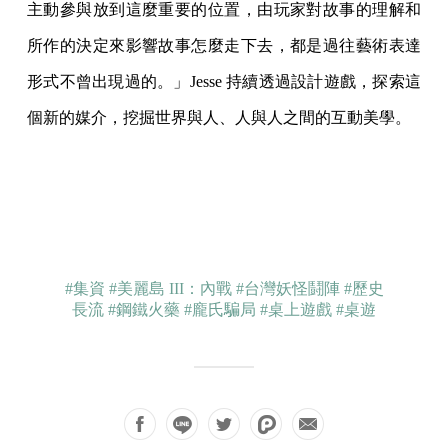
主動參與放到這麼重要的位置，由玩家對故事的理解和
所作的決定來影響故事怎麼走下去，都是過往藝術表達
形式不曾出現過的。」Jesse 持續透過設計遊戲，探索這
個新的媒介，挖掘世界與人、人與人之間的互動美學。
#集資
#美麗島 III：內戰
#台灣妖怪鬪陣
#歷史
長流
#鋼鐵火藥
#龐氏騙局
#桌上遊戲
#桌遊