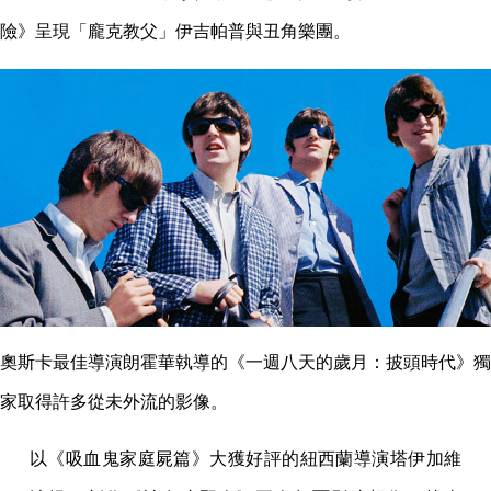
險》呈現「龐克教父」伊吉帕普與丑角樂團。
奧斯卡最佳導演朗霍華執導的《一週八天的歲月：披頭時代》獨
家取得許多從未外流的影像。
以《吸血鬼家庭屍篇》大獲好評的紐西蘭導演塔伊加維