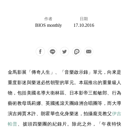
作者
日期
BIOS monthly
17.10.2016
金馬影展「傳奇人生」、「音樂啟示錄」單元，向來是
重度影迷與樂迷必然朝聖的單元。本屆推出的重量級人
物，包括美國名導大衛林區、日本影帝三船敏郎、行為
藝術教母瑪莉娜、英國搖滾天團綠洲合唱團等，而大導
演吉姆賈木許、朗霍華也化身樂迷，拍攝龐克教父
伊吉
帕普
、披頭四樂團的紀錄片。除此之外，「午夜特快