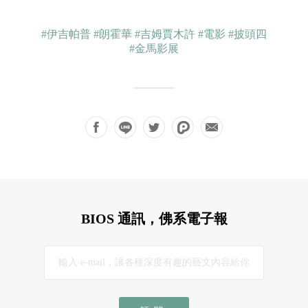
#伊吉帕普
#朗霍華
#吉姆賈木許
#電影
#披頭四
#金馬影展
BIOS 通訊，佛系電子報