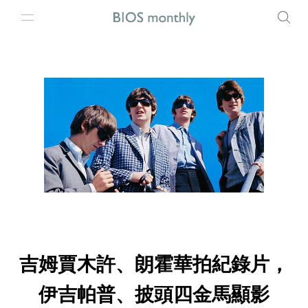
吉姆賈木許、朗霍華拍紀錄片，
伊吉帕普、披頭四金馬顯影