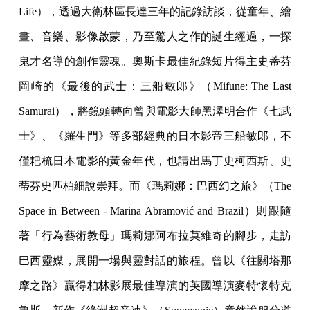
Life），透過大衛林區長達三年的記錄訪談，從童年、繪
畫、音樂、影像啟蒙，乃至驚人之作的誕生經過，一探
鬼才名導的創作靈魂。奧斯卡最佳紀錄短片得主史蒂芬
岡崎的《最後的武士：三船敏郎》（Mifune: The Last
Samurai），將鏡頭轉向曾與電影大師黑澤明合作《七武
士》、《羅生門》等多部經典的日本影帝三船敏郎，不
僅耙梳日本電影的黃金年代，也請出馬丁史柯西斯、史
蒂芬史匹柏細說崇拜。而《瑪莉娜：巴西幻之旅》（The
Space in Between - Marina Abramović and Brazil）則跟隨
著「行為藝術教母」瑪莉娜阿布拉莫維奇的腳步，走訪
巴西靈媒，展開一場與靈對話的旅程。曾以《往關塔那
摩之路》贏得柏林影展最佳導演的英國導演麥特懷特克