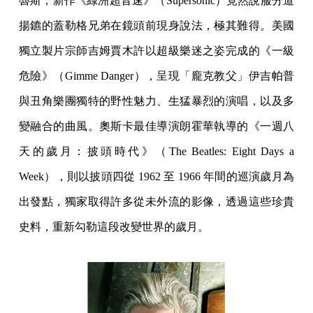
魯斯，新作《綠洲超音速》（Supersonic）竟然說服分道
揚鑣的蓋勒格兄弟在鏡頭前現身說法，極其難得。美國
獨立製片宗師吉姆賈木許以超級樂迷之姿完成的《一級
危險》（Gimme Danger），呈現「龐克教父」伊吉帕普
與丑角樂團獨特的野性魅力、生猛暴烈的演唱，以及多
變融合的曲風。奧斯卡最佳導演朗霍華執導的《一週八
天的歲月：披頭時代》（The Beatles: Eight Days a
Week），則以披頭四從 1962 至 1966 年間的巡演歲月為
出發點，獨家取得許多從未外流的影像，透過這些珍貴
史料，重新勾勒這段改變世界的歲月。