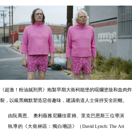
《超激！粉油膩刑男》炮製早期大衛柯能堡的噁爛塗妝和血肉炸
裂，以級黑幽默塑造惡俗趣味，建議衛道人士保持安全距離。
由阮喬恩、 奧利薇雅尼爾佳霍姆、里克巴恩斯三位導演
執導的《大衛林區：獨白囈語》（David Lynch: The Art