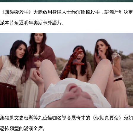
《無障礙殺手》大膽啟用身障人士飾演輪椅殺手，讓匈牙利決定
派本片角逐明年奧斯卡外語片。
集結凱文史密斯等九位怪咖名導各展奇才的《假期真要命》宛如
恐怖類型的滿漢全席。