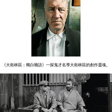
《大衛林區：獨白囈語》一探鬼才名導大衛林區的創作靈魂。