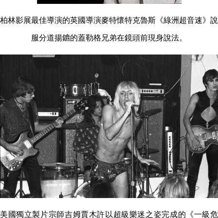
柏林影展最佳導演的英國導演麥特懷特克魯斯《綠洲超音速》說
服分道揚鑣的蓋勒格兄弟在鏡頭前現身說法。
美國獨立製片宗師吉姆賈木許以超級樂迷之姿完成的《一級危