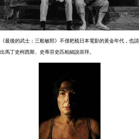
《最後的武士：三船敏郎》不僅耙梳日本電影的黃金年代，也請
出馬丁史柯西斯、史蒂芬史匹柏細說崇拜。