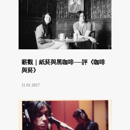
蘄觀｜紙菸與黑咖啡──評《咖啡
與菸》
11.01.2017