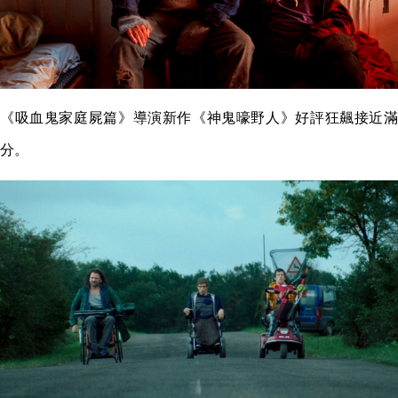
《吸血鬼家庭屍篇》導演新作《神鬼嚎野人》好評狂飆接近滿
分。