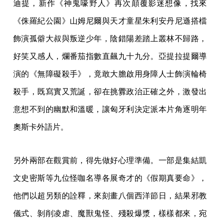
迪提，新作《神鬼嚎野人》再次顛覆影迷想像，找來
《侏羅紀公園》山姆尼爾與天才童星朱利安丹尼遜搭檔
飾演孤僻大叔與叛逆少年，陰錯陽差踏上叢林不歸路，
好笑又感人，爛番茄指數直飆九十九分。亞提拉提爾導
演的《無障礙殺手》，竟敢大膽啟用身障人士飾演輪椅
殺手，既寫實又荒誕，卻在挑釁政治正確之外，激發出
意想不到的幽默和溫暖，讓匈牙利決定派本片角逐明年
奧斯卡外語片。
另外兩部在觀賞前，得先做好心理準備。一部是集結凱
文史密斯等九位怪咖名導各展奇才的《假期真要命》，
他們以超另類的詮釋，來刻畫八個西洋節日，結果邪教
儀式、剝削凌虐、魔獸鬼怪、殘殺爆漿，樣樣都來，宛