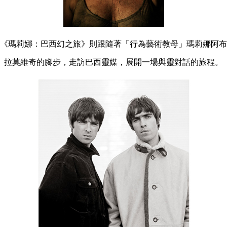
《瑪莉娜：巴西幻之旅》則跟隨著「行為藝術教母」瑪莉娜阿布
拉莫維奇的腳步，走訪巴西靈媒，展開一場與靈對話的旅程。