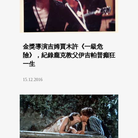
金獎導演吉姆賈木許《一級危
險》，紀錄龐克教父伊吉帕普癲狂
一生
15.12.2016