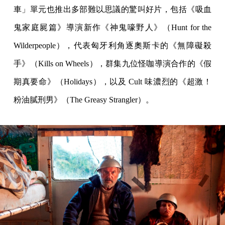
車」單元也推出多部難以思議的驚叫好片，包括《吸血
鬼家庭屍篇》導演新作《神鬼嚎野人》（Hunt for the
Wilderpeople），代表匈牙利角逐奧斯卡的《無障礙殺
手》（Kills on Wheels），群集九位怪咖導演合作的《假
期真要命》（Holidays），以及 Cult 味濃烈的《超激！
粉油膩刑男》（The Greasy Strangler）。