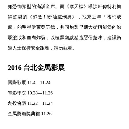
如恐怖類型的滿漢全席。而《摩天樓》導演班偉特利擔
綱監製的《超激！粉油膩刑男》，找來近年「嗜恐成
痴」的明星伊萊亞伍德，共同炮製早期大衛柯能堡的噁
爛塗妝和血肉炸裂，以極黑幽默塑造惡俗趣味，建議衛
道人士保持安全距離，請勿觀看。
2016 台北金馬影展
國際影展 11.4—11.24
電影學院 10.28—11.26
創投會議 11.22—11.24
金馬獎頒獎典禮 11.26