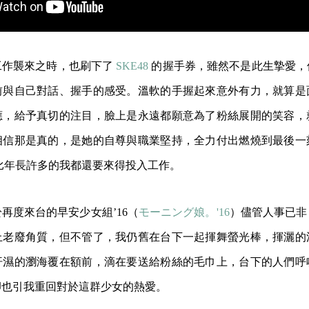
工作襲來之時，也刷下了
SKE48
的握手券，雖然不是此生摯愛，
前與自己對話、握手的感受。溫軟的手握起來意外有力，就算是
應，給予真切的注目，臉上是永遠都願意為了粉絲展開的笑容，
相信那是真的，是她的自尊與職業堅持，全力付出燃燒到最後一
卻比年長許多的我都還要來得投入工作。
再度來台的早安少女組’16（
モーニング娘。'16
）儘管人事已非
上老廢角質，但不管了，我仍舊在台下一起揮舞螢光棒，揮灑的
汗濕的瀏海覆在額前，滴在要送給粉絲的毛巾上，台下的人們呼
卻也引我重回對於這群少女的熱愛。