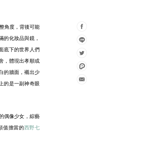
調整角度，背後可能
滿的化妝品與鏡，
面底下的世界人們
舍，體現出孝順或
白的牆面，襯出少
上的是一副神奇眼
的偶像少女，綜藝
顏值擔當的
西野七