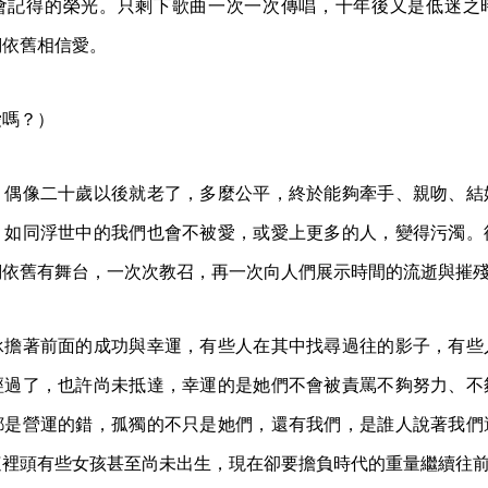
會記得的榮光。只剩下歌曲一次一次傳唱，十年後又是低迷之
們依舊相信愛。
愛嗎？）
，偶像二十歲以後就老了，多麼公平，終於能夠牽手、親吻、結
，如同浮世中的我們也會不被愛，或愛上更多的人，變得污濁。
們依舊有舞台，一次次教召，再一次向人們展示時間的流逝與摧
承擔著前面的成功與幸運，有些人在其中找尋過往的影子，有些
經過了，也許尚未抵達，幸運的是她們不會被責罵不夠努力、不
都是營運的錯，孤獨的不只是她們，還有我們，是誰人說著我們
這裡頭有些女孩甚至尚未出生，現在卻要擔負時代的重量繼續往