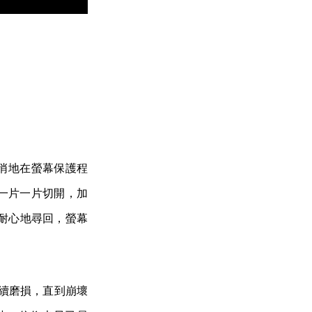
仍悄悄地在螢幕保護程
容一片一片切開，加
耐心地尋回，螢幕
絲持續磨損，直到崩壞