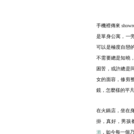
手機裡傳來 sh
是單身公寓，一
可以是極度自戀
不需要總是知曉
困苦，或許總是
女的面容，修剪
鏡，怎麼樣的平
在火鍋店，坐在
掛，真好，男孩
瀨
，如今每一個