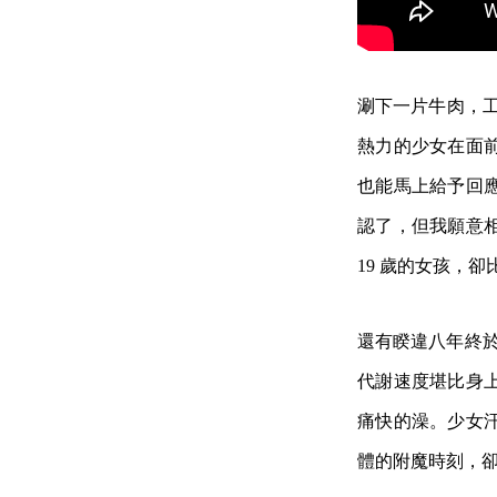
涮下一片牛肉，
熱力的少女在面
也能馬上給予回
認了，但我願意
19 歲的女孩，
還有睽違八年終於
代謝速度堪比身
痛快的澡。少女
體的附魔時刻，