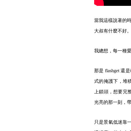
當我這樣說著的
大叔有什麼不好
我總想，每一種
那是 flashg
式的掩護下，堆積組
上鎖頭，想要完
光亮的那一刻，
只是景氣低迷靠一曲