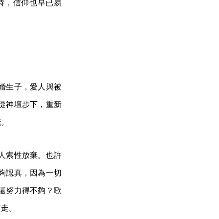
時，信仰也早已易
婚生子，愛人與被
從神壇步下，重新
殘。
人索性放棄。也許
夠認真，因為一切
還努力得不夠？歌
前走。