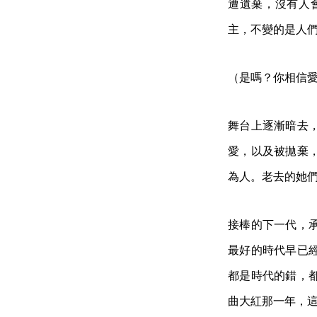
遭遺棄，沒有人
主，不變的是人
（是嗎？你相信
舞台上逐漸暗去
愛，以及被拋棄
為人。老去的她
接棒的下一代，
最好的時代早已
都是時代的錯，
曲大紅那一年，