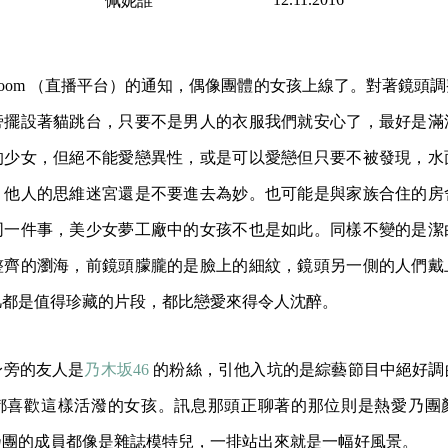
佩妮誰
owroom （直播平台）的通知，偶像團體的女孩上線了。對著鏡頭
旁擺設著貓跳台，只要不是男人的衣服我們就安心了，最好是滿
的少女，但絕不能愛戀異性，或是可以愛戀但只要不被發現，水
，他人的思維迷宮還是不要進去為妙。也可能是與家族合住的房
同一件事，美少女夢工廠中的女孩不也是如此。同樣不變的是潔
整齊的瀏海，前鏡頭朦朧的是臉上的細紋，鏡頭另一側的人們戴
凡都是值得珍藏的片段，都比戀愛來得令人沈醉。
身旁的友人是
乃木坂46
的粉絲，引他入坑的是綜藝節目中絕好調
都喜歡這樣活潑的女孩。訊息那頭正聊著的那位則是熱愛乃團
乃團的成員都像是雜誌模特兒，一排站出來就是一幅好風景。