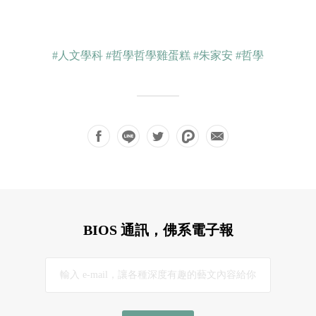
#人文學科
#哲學哲學雞蛋糕
#朱家安
#哲學
BIOS 通訊，佛系電子報