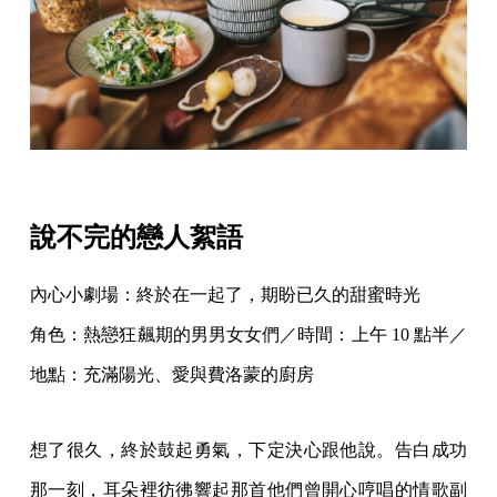
說不完的戀人絮語
內心小劇場：終於在一起了，期盼已久的甜蜜時光
角色：熱戀狂飆期的男男女女們／時間：上午 10 點半／
地點：充滿陽光、愛與費洛蒙的廚房
想了很久，終於鼓起勇氣，下定決心跟他說。告白成功
那一刻，耳朵裡彷彿響起那首他們曾開心哼唱的情歌副