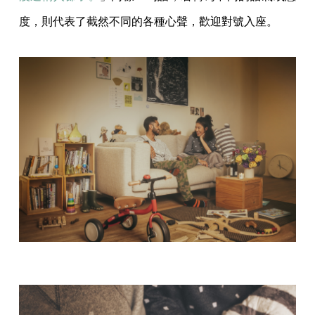
度，則代表了截然不同的各種心聲，歡迎對號入座。