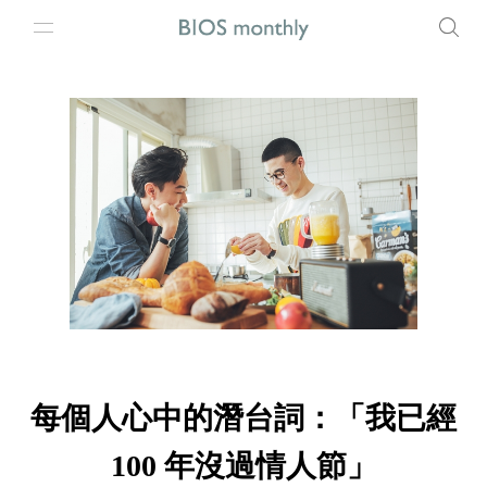
每個人心中的潛台詞：「我已經
100 年沒過情人節」