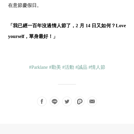
在意節慶假日。
「我已經一百年沒過情人節了，2 月 14 日又如何？Love
yourself，單身最好！」
#Parklane
#勤美
#活動
#誠品
#情人節