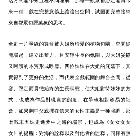
活方式能帶來五種不同理解，那每一觀眾都必定能再帶
來一種，戲在完整意義上讓渡出空間，試圖更完整接納
來自觀眾包羅萬象的思考。
全劇一片翠綠的舞台被大姐所珍愛的植物包圍，空間從
開場起，建立出奮力、且安靜生長的氛圍，與大姐妥協
又呵護的本質形成呼應。四位妹妹在大姐的庇蔭下，其
實得到了更好的生活，而代表全戲範圍的舞台空間，從
容、堅定而貫徹始終的生長狀態，使大姐對待妹妹的方
式，也成為作品對現實的態度。在爭執相對容易的社
會，如果劇中父親擺在信末的女性主義是一種強調，那
麼戲末五妹走進夢中之海的場景，也成為《女女女女
女》的提醒：對海的詮釋以及對他者的詮釋，同樣有無