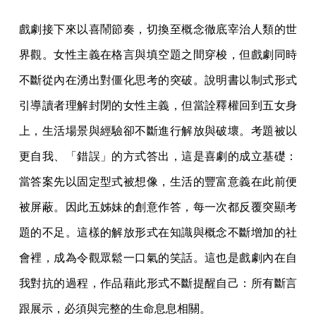
戲劇接下來以喜鬧節奏，切換至概念徹底宰治人類的世
界觀。女性主義在格言與填空題之間穿梭，但戲劇同時
不斷從內在湧出對僵化思考的突破。說明書以制式形式
引導讀者理解封閉的女性主義，但當詮釋權回到五女身
上，生活場景與經驗卻不斷進行解放與破壞。考題被以
更自我、「錯誤」的方式答出，這是喜劇的成立基礎：
當答案先以固定型式被想像，生活的豐富意義在此前便
被屏蔽。因此五姊妹的創意作答，每一次都反覆突顯考
題的不足。這樣的解放形式在知識與概念不斷增加的社
會裡，成為令觀眾鬆一口氣的笑話。這也是戲劇內在自
我對抗的過程，作品藉此形式不斷提醒自己：所有斷言
跟展示，必須與完整的生命息息相關。