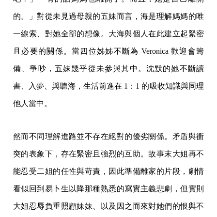
的。」對從未見過母親的五妹而言，海是理解媽媽的唯
一線索、對她全部的想像。大海與個人在此建立起緊密
且必要的關係。當四位姊姊不斷為 Veronica 歡迎會籌
備、爭吵，五妹幾乎從未參與其中。沈默的她不斷讀
書、入夢、與聽海，生活前進在 1：1 的吸收知識與同理
他人當中。
然而不同理解進路並不存在絕對的優劣關係。矛盾與衝
突的表象下，存在緊密且強烈的互助。故事末大姐再不
能忍受二姐的任性與苛責，因此準備離家的片段，劇情
看似回到易卜生以降那種熟悉的寫實主義悲劇，但實則
大姐忍辱負重照顧妹妹、以及因之而來對她們的恨與不