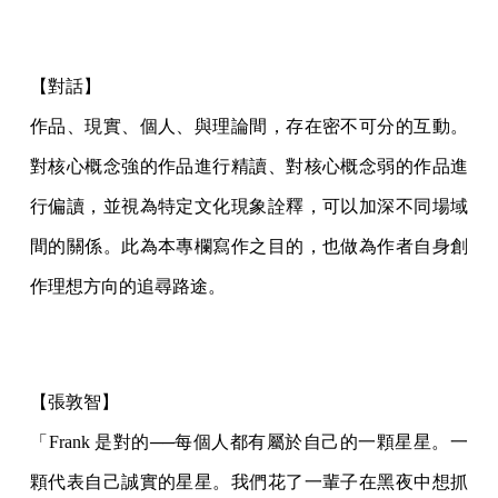
【對話】
作品、現實、個人、與理論間，存在密不可分的互動。
對核心概念強的作品進行精讀、對核心概念弱的作品進
行偏讀，並視為特定文化現象詮釋，可以加深不同場域
間的關係。此為本專欄寫作之目的，也做為作者自身創
作理想方向的追尋路途。
【張敦智】
「Frank 是對的──每個人都有屬於自己的一顆星星。一
顆代表自己誠實的星星。我們花了一輩子在黑夜中想抓