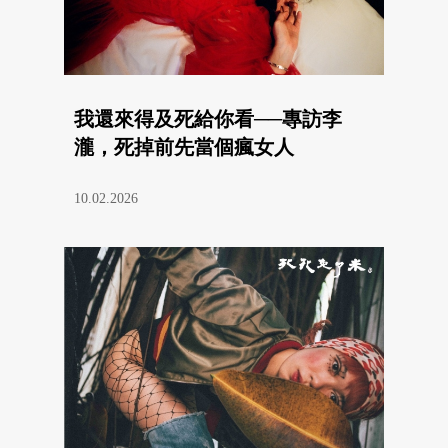
我還來得及死給你看──專訪李
瀧，死掉前先當個瘋女人
10.02.2026