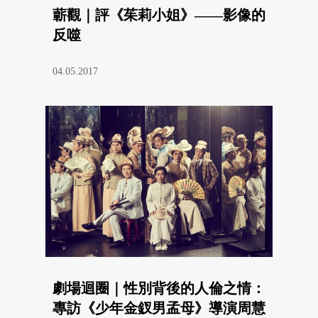
蘄觀｜評《茱莉小姐》——影像的
反噬
04.05.2017
劇場迴圈｜性別背後的人倫之情：
專訪《少年金釵男孟母》導演周慧