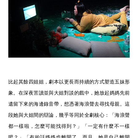
比起其餘四姐姐，劇本以更長而持續的方式塑造五妹形
象。在深夜苦讀並與大姐對談的戲中，她放起媽媽先前
遺留下來的海邊錄音帶，想憑著海浪聲去尋找母親。這
段她與大姐間的辯論，幾乎等同於全劇核心：「海浪聲
都一樣啦，怎麼可能找得到？」「一定有什麼不一樣
吧？」「有的話媽媽也離開了。而且，她是自己離開