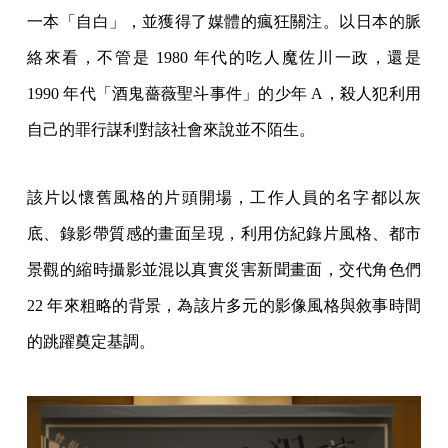
一本「自白」，並獲得了媒體的瘋狂關注。以日本的脈
絡來看，不管是 1980 年代的吃人魔佐川一政，還是
1990 年代「酒鬼薔薇聖斗事件」的少年 A，殺人犯利用
自己的罪行謀利對該社會來說並不陌生。
該片以懷舊風格的片頭開場，工作人員的名字都以灰
底、錄影帶質感的畫面呈現，利用仿紀錄片風格、都市
景觀的縮時攝影並混以真實災害新聞畫面，交代角色們
22 年來粗略的背景，為該片多元的影像風格與敘事時間
的跳躍奠定基調。