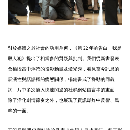
對於媒體之於社會的功用為何，《第 22 年的告白：我是
殺人犯》提出了相當多的質疑與批判。我們從新書發表
會橋段當中浮誇的投影動畫及燈光秀，看見當今訊息的
展演性與話語權的病態關係，暢銷書成了聳動的同義
詞。片中多次插入快速閃過的社群網站留言串的畫面，
除了活化劇情節奏之外，也展現了資訊爆炸中反智、民
粹的一面。