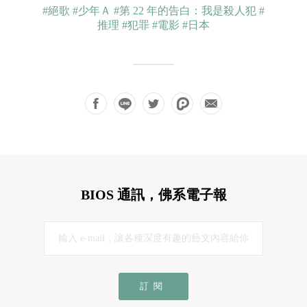
#絕歌
#少年Ａ
#第 22 年的告白：我是殺人犯
#
推理
#犯罪
#電影
#日本
BIOS 通訊，佛系電子報
訂閱