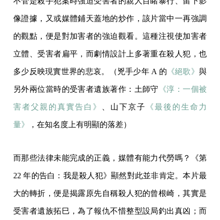
不管是殺手犯案時強迫受害者的親人目睹暴行、留下影
像證據，又或媒體鋪天蓋地的炒作，該片當中一再強調
的觀點，便是對加害者的強迫觀看。這種注視使加害者
立體、受害者扁平，而劇情設計上多著重在殺人犯，也
多少反映現實世界的悲哀。（兇手少年 A 的
《絕歌》
與
另外兩位當時的受害者遺族著作：土師守
《淳：一個被
害者父親的真實告白》
、山下京子
《最後的生命力
量》
，在知名度上有明顯的落差）
而那些法律未能完成的正義，媒體有能力代勞嗎？《第
22 年的告白：我是殺人犯》顯然對此並非肯定。本片最
大的轉折，便是揭露原先自稱殺人犯的曾根崎，其實是
受害者遺族拓巳，為了報仇不惜整型設局釣出真凶；而