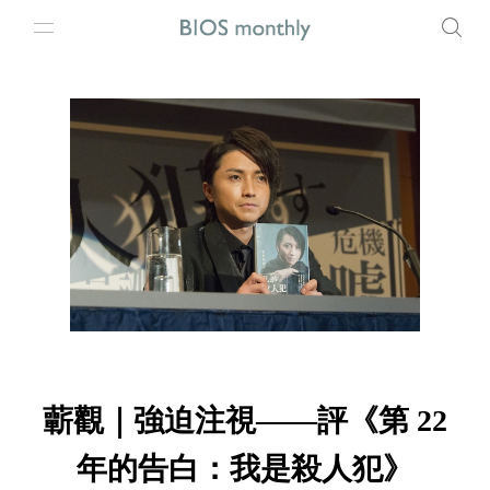
蘄觀｜強迫注視——評《第 22
年的告白：我是殺人犯》