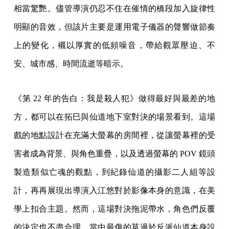
相當驚艷。儘管導演仍忍不住在催情的橋段加入旋律性
明顯的音效，但該片主要是運用電子儀器的聲響做節奏
上的變化，襯以厚實的低頻噪音，帶給觀眾壓迫、不
安、城市感、時間流逝等暗示。
《第 22 年的告白：我是殺人犯》做得最好與最差的地
方，都可以在拓巳與仙道地下室對決的場景看到。這場
戲的地點設計在充滿大螢幕的房間裡，從讓螢幕裡的受
害者成為背景、與角色重疊，以及透過螢幕的 POV 鏡頭
製造類似亡魂的觀點，到紀錄仙道的攝影二人組等設
計，再再展現出導演入江悠對於影像本身的意識，在美
學上扣合主題。然而，這場對決拖泥帶水，角色們反覆
的決定也不盡合理，當中最傷的莫過於反派仙道本身設