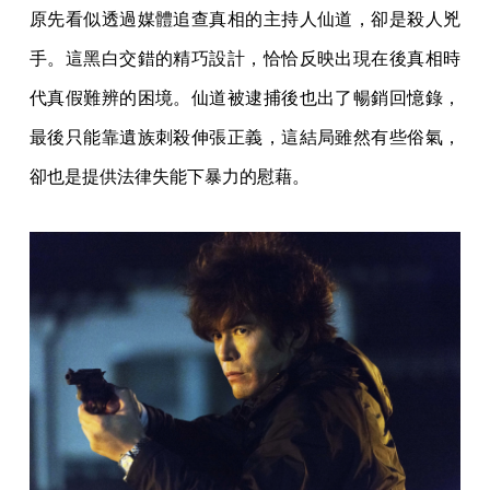
原先看似透過媒體追查真相的主持人仙道，卻是殺人兇
手。這黑白交錯的精巧設計，恰恰反映出現在後真相時
代真假難辨的困境。仙道被逮捕後也出了暢銷回憶錄，
最後只能靠遺族刺殺伸張正義，這結局雖然有些俗氣，
卻也是提供法律失能下暴力的慰藉。