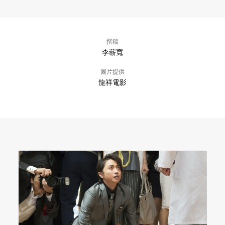
撰稿
李蘄寬
圖片提供
龍祥電影