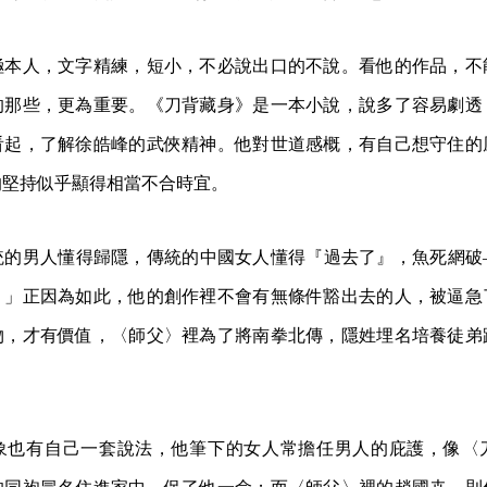
極本人，文字精練，短小，不必說出口的不說。看他的作品，不
的那些，更為重要。《刀背藏身》是一本小說，說多了容易劇透
看起，了解徐皓峰的武俠精神。他對世道感概，有自己想守住的
的堅持似乎顯得相當不合時宜。
統的男人懂得歸隱，傳統的中國女人懂得『過去了』，魚死網破
。」正因為如此，他的創作裡不會有無條件豁出去的人，被逼急
物，才有價值，〈師父〉裡為了將南拳北傳，隱姓埋名培養徒弟
象也有自己一套說法，他筆下的女人常擔任男人的庇護，像〈