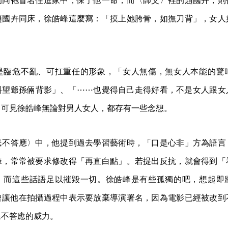
的同袍冒名住進家中，保了他一命；而〈師父〉裡的趙國卉，則
趙國卉同床，徐皓峰這麼寫：「摸上她胯骨，如撫刀背」，女人
是臨危不亂、可扛重任的形象，「女人無傷，無女人本能的驚
斜望爺孫倆背影」、「⋯⋯也覺得自己走得好看，不是女人跟女
，可見徐皓峰無論對男人女人，都存有一些念想。
民不答應〉中，他提到過去學習藝術時，「口是心非」方為語言
筆，常常被要求修改得「再直白點」。若提出反抗，就會得到「
，而這些話語足以摧毀一切。徐皓峰是有些孤獨的吧，想起即
曾讓他在拍攝過程中表示要放棄導演署名，因為電影已經被改到
民不答應的威力。