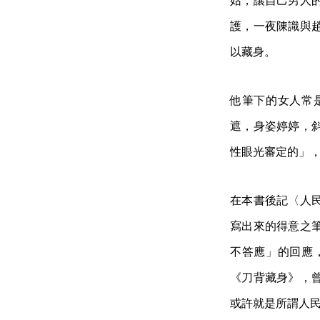
姑，讓自己男人
護，一夜陳識與
以藏身。
他筆下的女人常
遮，身姿婷婷，
性眼光審定的」
在本書後記〈人
寫出來的得意之
不答應」的回應
《刀背藏身》，
或許就是所謂人