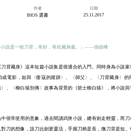
作者
日期
25.11.2017
BIOS 選書
俠小說是一稜刀背，幸好，有此藏身處。」——徐皓峰
《刀背藏身》這本短篇小說集是很適合的入門。同時身為小說家
拍成電影，如與〈倭寇的蹤跡〉、〈師父〉、〈刀背藏身〉的
猿〉、〈柳白猿別傳〉故事為背景的《箭士柳白猿》，將小說與
品中很常使用的意象，過去閱讀武俠小說，總有劍走輕靈，而刀
人對刀的想像，說刀比劍更靈活，手握刀柄是長，撫刀背是短。