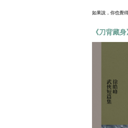
如果說，你也覺
《刀背藏身