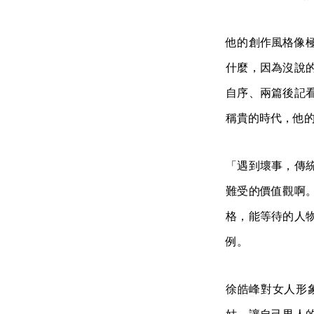
他的創作風格像
什麼，因為沒說
自序、兩篇後記
稱貴的時代，他
「遇到壞事，傳
難受的價值觀啊
格，能等待的人
例。
徐皓峰對女人形