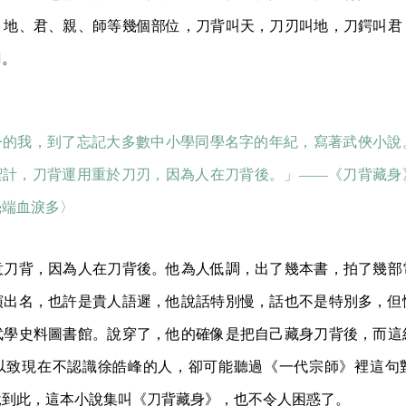
、地、君、親、師等幾個部位，刀背叫天，刀刃叫地，刀鍔叫君
刀。
今的我，到了忘記大多數中小學同學名字的年紀，寫著武俠小說
禦計，刀背運用重於刀刃，因為人在刀背後。」——《刀背藏身
毫端血淚多〉
意刀背，因為人在刀背後。他為人低調，出了幾本書，拍了幾部
演出名，也許是貴人語遲，他說話特別慢，話也不是特別多，但
武學史料圖書館。說穿了，他的確像是把自己藏身刀背後，而這
以致現在不認識徐皓峰的人，卻可能聽過《一代宗師》裡這句
說到此，這本小說集叫《刀背藏身》，也不令人困惑了。