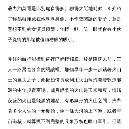
著力約莫還是比別處多得多。聊得太近地時候，R 介紹
了輕易就掩藏在他厚厚身側、不作聲閱讀的妻子，竟是
意想不到的女演員類型，年輕一點、笑一眼就會有小伙
子從街的那端被傻頭楞腦的吸引。
剛好的航行能搆到這裡已輕輕觸底。於是降落以前，三
人一路潛進各自的閱讀裡。那個早年一步一步踏著火山
土的農夫之子，此後如何長成利用火山蒸汽開發乾淨能
源的中年投資商呢，歲月靜美的火山是玉米和豆，情緒
茂盛的火山是能源的雕塑。有形無形的火山之間，夾帶
著多少人生的一元復始，像一條大河的上下游，或者宇
宙磁核，就算摸不到完整的具象形貌也暗自牽引。但這