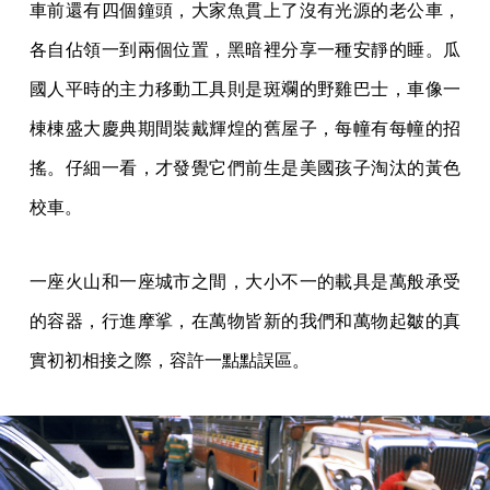
車前還有四個鐘頭，大家魚貫上了沒有光源的老公車，
各自佔領一到兩個位置，黑暗裡分享一種安靜的睡。瓜
國人平時的主力移動工具則是斑斕的野雞巴士，車像一
棟棟盛大慶典期間裝戴輝煌的舊屋子，每幢有每幢的招
搖。仔細一看，才發覺它們前生是美國孩子淘汰的黃色
校車。
一座火山和一座城市之間，大小不一的載具是萬般承受
的容器，行進摩挲，在萬物皆新的我們和萬物起皺的真
實初初相接之際，容許一點點誤區。