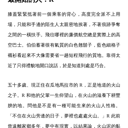
膝蓋緊緊抵著前一個乘客的背心，高度完全派不上用
場，只能和手邊的陌生人太親密地挨著，不著痕跡爭奪
之間的一橫扶手。飛往哪裡的廉價航空總是實際上的高
空巴士。伯伯蓄著很有氣質的白色翹鬍子，藍色細格子
襯衫看起來不大像需要省一趟短程飛行的質地。靠得太
近了只得禮貌地開口說話，於是知道到處是巧合。
五十多歲、現正住在瓜地馬拉市的 R，正是地道的火山
之子。R 和他的父輩一生仰望山，在火山的滋養下耕豐
腴的地。問他是不是有一種可能生來的火山人性格。
「不住在火山旁邊的日子，夢裡也處處火山。」R 此前
曾遠離家鄉多年，夢中有現實，以結果論，火山泥的黏