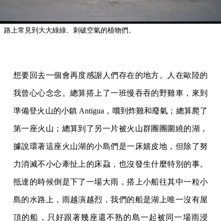
路上常見到大大綠綠、刺破空氣的植物們。
想要回去一個會再度感謝人們存在的地方。人在歐陸的
我曾心心念念。總算搭上了一班慢吞吞的野雞車，來到
準備登火山的小鎮 Antigua，嚐到炸雞和廢氣；總算爬了
第一座火山；總算到了另一片被火山群團團圍繞的湖，
據說環著這座火山湖的小島們是一床嬉皮地，但除了努
力消滅不小心牽扯上的床蝨，也沒發生什麼特別的事。
抵達的時候倒是下了一場大雨，搭上小船往其中一粒小
島的水路上，雨越演越烈，我們的船是湖上唯一沒有屋
頂的船，只好跟著幾座還不熟的島一起被同一場雨浸