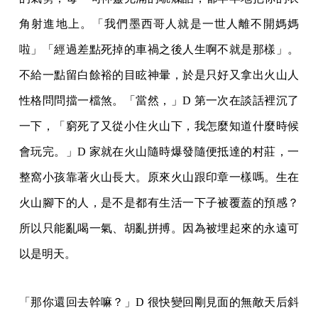
角射進地上。「我們墨西哥人就是一世人離不開媽媽
啦」「經過差點死掉的車禍之後人生啊不就是那樣」。
不給一點留白餘裕的目眩神暈，於是只好又拿出火山人
性格問問擋一檔煞。「當然，」D 第一次在談話裡沉了
一下，「窮死了又從小住火山下，我怎麼知道什麼時候
會玩完。」D 家就在火山隨時爆發隨便抵達的村莊，一
整窩小孩靠著火山長大。原來火山跟印章一樣嗎。生在
火山腳下的人，是不是都有生活一下子被覆蓋的預感？
所以只能亂喝一氣、胡亂拼搏。因為被埋起來的永遠可
以是明天。
「那你還回去幹嘛？」D 很快變回剛見面的無敵天后斜