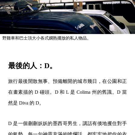
野雞車和巴士頂大小各式嫻熟擺放的私人物品。
最後的人：D。
旅行最後閒散無事、預備離開的城市幾日，在公園和正
在畫素描的 D 碰頭。D 和 L 是 Colima 州的舊識。D 當
然是 Diva 的 D。
D 是一個蒯蒯妖妖的墨西哥男生，講話有倏地攫住對手
的氣勢，每一句神靈充滿的唬爛話，都牢牢地把你的衣