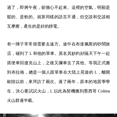
過了，即將午夜，卻擔心不起來。這裡的空氣，明顯是
鬆的、是軟的。就算同樣的語言不通，但交談和交談相
互摩擦，產生的是好的靜電。
有一陣子常常很需要去遠方。途中在布達佩斯的吵鬧旅
店，碰到了 L 和他的單車。莫名其妙約好隔天下午一起
搭便車回捷克山上，之後又攔車去了其他。等我正式搬
到布拉格，總是一個人跟單車在大陸上晃遊的 L，離開
歐陸以前，來拜訪了兩次。過了兩年，原本的地質學學
生，決心要試試火山，L 以此為契機搬到墨西哥 Colima
火山群邊半載。