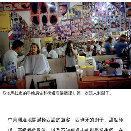
瓜地馬拉市的手繪廣告和街邊理髮廳裡 L 第一次讓人剃鬍子。
中美洲遍地開滿操西語的遊客。西班牙的廚子、甜點師
傅、高級餐飲跑堂，以及不知何處去的剛畢業生們，在