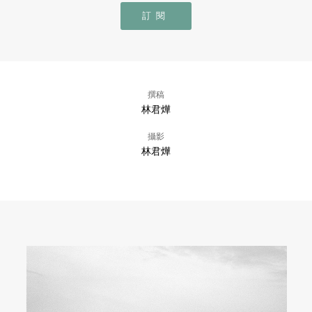
訂閱
撰稿
林君燁
攝影
林君燁