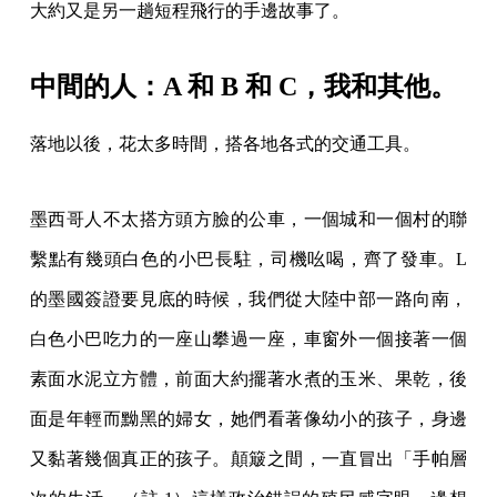
大約又是另一趟短程飛行的手邊故事了。
中間的人：A 和 B 和 C，我和其他。
落地以後，花太多時間，搭各地各式的交通工具。
墨西哥人不太搭方頭方臉的公車，一個城和一個村的聯
繫點有幾頭白色的小巴長駐，司機吆喝，齊了發車。L
的墨國簽證要見底的時候，我們從大陸中部一路向南，
白色小巴吃力的一座山攀過一座，車窗外一個接著一個
素面水泥立方體，前面大約擺著水煮的玉米、果乾，後
面是年輕而黝黑的婦女，她們看著像幼小的孩子，身邊
又黏著幾個真正的孩子。顛簸之間，一直冒出「手帕層