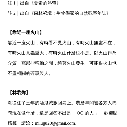
註 1｜出自《憂鬱的熱帶》
註 2｜出自《森林祕境：生物學家的自然觀察年誌》
【靠近一座火山】
靠近一座火山，有時看不見火山，有時火山無處不在，
有時火山意義重大，有時火山什麼也不是。以火山作為
介質，寫那些移動之間，繞著火山發生，可能跟火山也
不盡相關的碎事與人。
【林君燁】
剛從住了三年的酒鬼城搬回島上。農曆年間被各方人馬
問現在做什麼，還是回答不出是「 OO 的人 」。歡迎貼
標籤，請洽：milugu20@gmail.com。