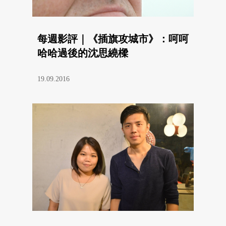
每週影評｜《插旗攻城市》：呵呵
哈哈過後的沈思繞樑
19.09.2016