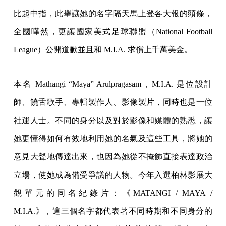
比起中指，此舉讓她的名字隔天馬上登各大報的頭條，
全國嘩然，更讓國家美式足球聯盟（National Football
League）公開道歉並且和 M.I.A. 求償上千萬美金。
本名 Mathangi “Maya” Arulpragasam，M.I.A. 是位設計
師、饒舌歌手、專輯製作人、影像製片，同時也是一位
社運人士。不同的身分以及對於影像和媒體的熟悉，讓
她更懂得如何有效地利用她的名氣及這些工具，將她的
意見大聲地傳達出來，也因為她從不掩飾直接表達政治
立場，使她成為備受爭議的人物。今年入選柏林影展大
觀單元的同名紀錄片：《MATANGI / MAYA /
M.I.A.》，這三個名字都代表著不同時期和不同身分的