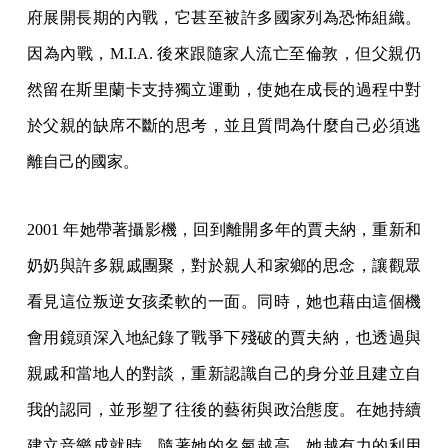
府展開長期的內戰，它甚至被許多國家列為恐怖組織。
因為內戰，M.I.A. 後來跟隨家人流亡至倫敦，但父親仍
然留在斯里蘭卡支持獨立運動，使她在成長的過程中對
於父親的缺席不斷的思考，並且質問為什麼自己必須逃
離自己的國家。
2001 年她帶著攝影機，回到離開多年的賈夫納，重新和
奶奶與許多親戚團聚，對於親人和家鄉的思念，讓觀眾
看見這位叛逆女孩柔軟的一面。同時，她也藉由這個機
會用鏡頭深入地紀錄了戰爭下殘破的賈夫納，也透過與
親戚和當地人的對談，重新認識自己的身分並且建立自
我的認同，並形塑了往後的藝術與政治態度。在她持續
建立音樂成就時，隨著她的名氣越高，她越有力的利用