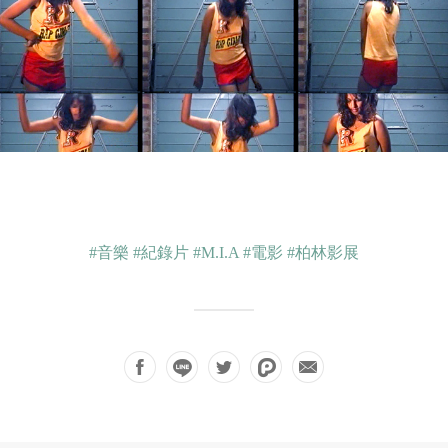
#音樂
#紀錄片
#M.I.A
#電影
#柏林影展