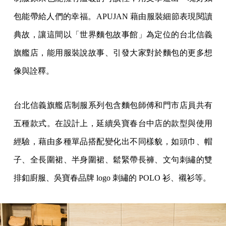
包能帶給人們的幸福。APUJAN 藉由服裝細節表現閱讀
典故，讓這間以「世界麵包故事館」為定位的台北信義
旗艦店，能用服裝說故事、引發大家對於麵包的更多想
像與詮釋。
台北信義旗艦店制服系列包含麵包師傅和門市店員共有
五種款式。在設計上，延續吳寶春台中店的款型與使用
經驗，藉由多種單品搭配變化出不同樣貌，如頭巾、帽
子、全長圍裙、半身圍裙、鬆緊帶長褲、文句刺繡的雙
排釦廚服、吳寶春品牌 logo 刺繡的 POLO 衫、襯衫等。