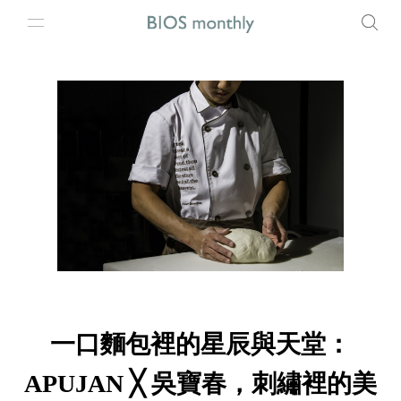
一口麵包裡的星辰與天堂：
APUJAN ╳ 吳寶春，刺繡裡的美