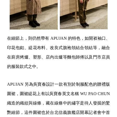
在細節上，則仍然帶有 APUJAN 的特色，如開衩袖口、
印花包釦、緹花布料、改良式旗袍領結合領結等，融合
在廚房烤爐、塑形、店內出爐等麵包師傅以及門市店員
的服裝款式之中。
APUJAN 另為吳寶春設計一款有別於制服配色的贈禮版
圍裙，圍裙緹花上有以吳寶春英文名稱 WU PAO CHUN
織造的織紋與線條，藏在線條中的繡字是待人發掘的驚
艷細節，這件圍裙也於台北信義旗艦店開幕記者會中首