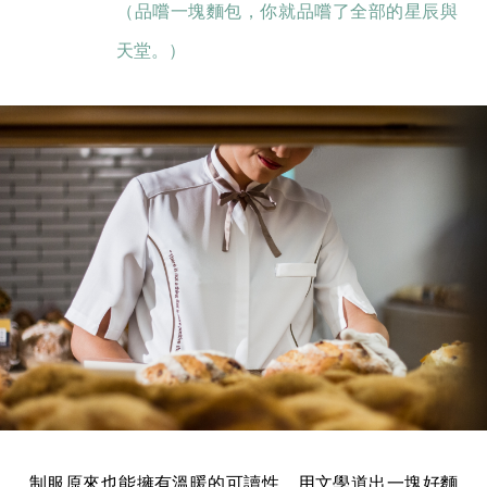
（品嚐一塊麵包，你就品嚐了全部的星辰與
天堂。）
制服原來也能擁有溫暖的可讀性，用文學道出一塊好麵