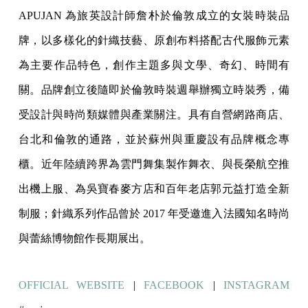
APUJAN 為旅英設計師詹朴於倫敦成立的女裝時裝品
牌，以多樣化的針織技藝、原創布料搭配古代服飾元素
為主要作品特色，創作主題多與文學、奇幻、時間有
關。品牌創立後隨即於倫敦時裝週舉辦獨立時裝秀，備
受設計與時尚類媒體與產業關注。具有自營網路商店、
台北和倫敦的通路，並於蘇州與重慶設有品牌概念專
櫃。近年陸續跨界為雲門舞集製作舞衣、與長榮航空推
出機上服、為吳寶春麥方店和百年老店郭元益打造全新
制服；針織系列作品曾於 2017 年受邀進入法國知名時尚
與蕾絲博物館作長期展出。
OFFICIAL WEBSITE
|
FACEBOOK
|
INSTAGRAM