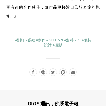
更有趣的合作夥伴，讓作品更接近自己想表達的概
念。」
#劉軒
#張雍
#創作
#APUJAN
#詹朴
#DJ
#服裝
設計
#攝影
BIOS 通訊，佛系電子報