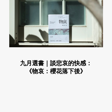
九月選書｜談悲哀的快感：
《物哀：櫻花落下後》