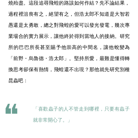
燒殆盡。這段追尋飛蝗的路該如何作結？先不論結果，
過程裡沮喪有之，絕望有之，但浩太郎不知道是大智若
愚還是太勇敢，總之對飛蝗的愛可以發光發電，幾次專
業場合的實力展示，讓他終於得到當地人的接納。研究
所的巴巴所長甚至賜予他崇高的中間名，讓他蛻變為
「前野・烏魯德・浩太郎」。堅持所愛，最難是懂得轉
換思考卻保有熱情，飛蝗還不出現？那他就先研究別種
昆蟲吧：
「喜歡蟲子的人不管走到哪裡，只要有蟲子
就非常開心了。」