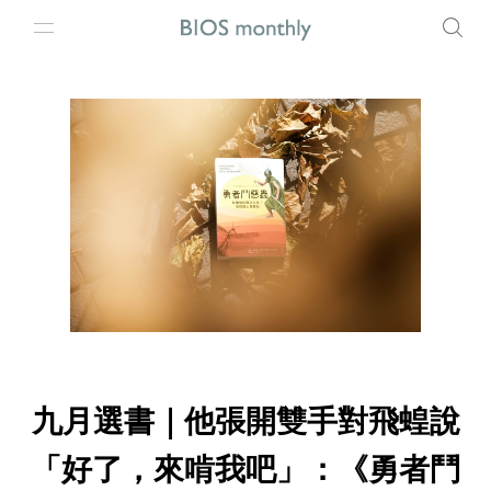
九月選書｜他張開雙手對飛蝗說
「好了，來啃我吧」：《勇者鬥