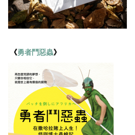
《
勇者鬥惡蟲
》