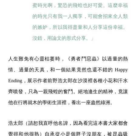
蜜時光啊，驚恐的飛蝗也好可愛。這麼幸福
的時光只有我一人獨享，可能會招來全人類
的嫉妒，所以我得盡量和人分享這份幸福。
沒錯，用論文的形式分享。」
人生難免有心靈枯萎時，《勇者鬥惡蟲》以過量的熱
情、過量的天真，和一個結果竟然也還不錯的 Happy
Ending，展示作者前野浩太郎在沙漠裡各種小花和汗水
齊噴發，只為一親飛蝗的奮鬥。絕地逢生的精神，竟讓
他在行將就木的學術生涯裡，養出一座盎然綠洲。
浩太郎（請恕我直呼他名諱，因為看完這本書大家都會
覺得和他很熟）自承從小是個胖子沒朋友，被昆蟲吸