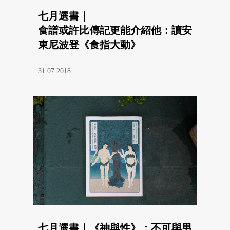
七月選書｜
食譜或許比傳記更能介紹他：讀安
東尼波登《食指大動》
31.07.2018
七月選書｜《神與性》：不可與男