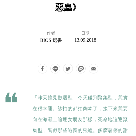
惡蟲》
作者
日期
13.09.2018
BIOS 選書
「昨天撞見散居型，今天碰到聚集型，我實
在很幸運。該拍的都拍夠本了，接下來我要
向在海灘上追逐女朋友那樣，死命地追逐聚
集型，調戲那些逃竄的飛蝗。多麽奢侈的甜