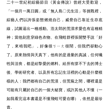
二十一世紀初綜藝節目《黃金傳說》曾經大受歡迎，
「一個月一萬日圓」或「無人島〇元生活」等挑戰裡，
綜藝人們以誇張姿態燃燒自己，威脅自己靠近生存底
線，試圖逼出一種感動。浩太郎的荒漠求愛也有這種精
神；當他刻意穿綠色衣物、在飛蝗群裡張開雙手說「好
了，來啃我吧」，好像很ㄎㄧㄤ很鬧，但我們卻動心
了。原來熱情與天真下，他有的是過量的真誠，任何犧
牲與沮喪，都是給摯愛的燃料。給所有撐不下去的博士
後、學術研究者、以及所有忘記生活裡的心動是什麼模
樣的人：我們都有自己的荒漠，但荒蕪之間，哪裡還是
可能有只屬於自己的一個大秘寶，或許其他人不懂（一
如我看完這本書還是不懂飛蝗可愛在哪），依然是最珍
貴。