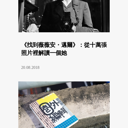
《找到薇薇安・邁爾》：從十萬張
照片裡解讀一個她
20.08.2018