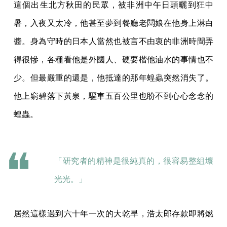
這個出生北方秋田的民眾，被非洲中午日頭曬到狂中
暑，入夜又太冷，他甚至夢到餐廳老闆娘在他身上淋白
醬。身為守時的日本人當然也被言不由衷的非洲時間弄
得很慘，各種看他是外國人、硬要楷他油水的事情也不
少。但最嚴重的還是，他抵達的那年蝗蟲突然消失了。
他上窮碧落下黃泉，驅車五百公里也盼不到心心念念的
蝗蟲。
「研究者的精神是很純真的，很容易整組壞
光光。」
居然這樣遇到六十年一次的大乾旱，浩太郎存款即將燃