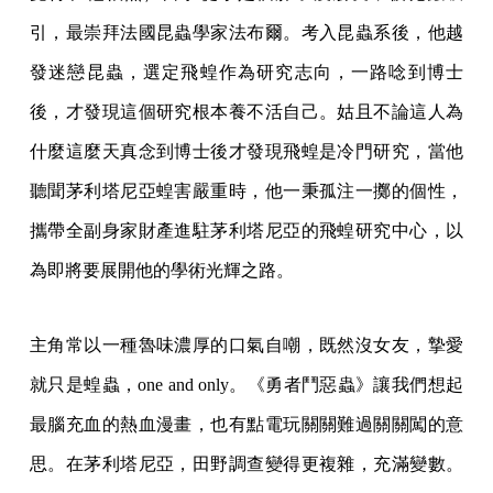
引，最崇拜法國昆蟲學家法布爾。考入昆蟲系後，他越
發迷戀昆蟲，選定飛蝗作為研究志向，一路唸到博士
後，才發現這個研究根本養不活自己。姑且不論這人為
什麼這麼天真念到博士後才發現飛蝗是冷門研究，當他
聽聞茅利塔尼亞蝗害嚴重時，他一秉孤注一擲的個性，
攜帶全副身家財產進駐茅利塔尼亞的飛蝗研究中心，以
為即將要展開他的學術光輝之路。
主角常以一種魯味濃厚的口氣自嘲，既然沒女友，摯愛
就只是蝗蟲，one and only。《勇者鬥惡蟲》讓我們想起
最腦充血的熱血漫畫，也有點電玩關關難過關關闖的意
思。在茅利塔尼亞，田野調查變得更複雜，充滿變數。