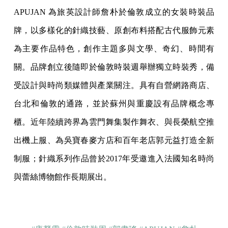
APUJAN 為旅英設計師詹朴於倫敦成立的女裝時裝品
牌，以多樣化的針織技藝、原創布料搭配古代服飾元素
為主要作品特色，創作主題多與文學、奇幻、時間有
關。品牌創立後隨即於倫敦時裝週舉辦獨立時裝秀，備
受設計與時尚類媒體與產業關注。具有自營網路商店、
台北和倫敦的通路，並於蘇州與重慶設有品牌概念專
櫃。近年陸續跨界為雲門舞集製作舞衣、與長榮航空推
出機上服、為吳寶春麥方店和百年老店郭元益打造全新
制服；針織系列作品曾於2017年受邀進入法國知名時尚
與蕾絲博物館作長期展出。