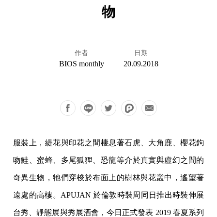
物
作者
日期
BIOS monthly
20.09.2018
服裝上，緹花與印花之間棲息著石虎、大角鹿、櫻花鉤
吻鮭、蜜蜂、多尾狐狸、恐龍等介於真實與虛幻之間的
奇異生物，牠們穿梭於布面上的樹林與花叢中，遙望著
遠處的高樓。APUJAN 於倫敦時裝周同日推出時裝伸展
台秀、靜態展與秀展酒會，今日正式發表 2019 春夏系列