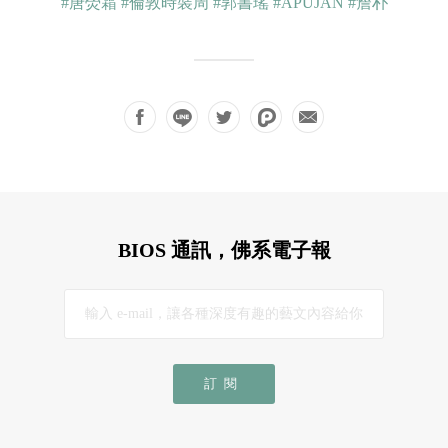
#唐熒霜
#倫敦時裝周
#郭書瑤
#APUJAN
#詹朴
BIOS 通訊，佛系電子報
訂閱