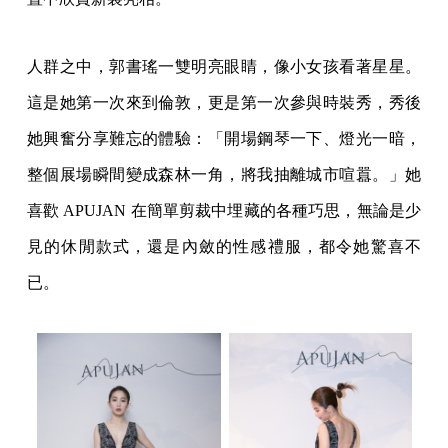
人群之中，郭書瑤一雙明亮眼睛，像小女孩看著星星。
這是她第一次來到倫敦，更是第一次參與時裝秀，秀後
她興奮分享難忘的體驗：「開場鋼琴一下、燈光一暗，
整個展場瞬間變成森林一角，將我抽離城市喧囂。」她
喜歡 APUJAN 在簡單剪裁中埋藏的各種巧思，無論是少
見的休閒款式，還是內斂的性感禮服，都令她驚喜不
已。