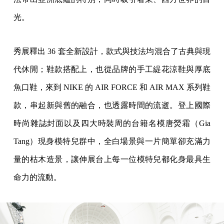
光。
秀展釋出 36 套全新設計，款式與技法均混合了古典與現
代休閒；鞋款搭配上，也從品牌的手工緹花涼鞋與厚底
魚口鞋，來到 NIKE 的 AIR FORCE 和 AIR MAX 系列鞋
款，串起新與舊的融合，也透露時間的流逝。登上國際
時尚雜誌封面以及四大時裝周的台籍名模唐熒霜（Gia
Tang）現身模特兒群中，全白場景與一片簡單卻充滿力
量的枯木造景，讓伸展台上每一位模特兒都化身最具生
命力的流動。