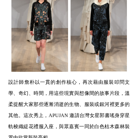
設計師詹朴以一貫的創作核心，再次藉由服裝叩問文
學、奇幻、時間，用這些現實與想像間的故事片段，溫
柔提醒大家那些逐漸消逝的生物、服裝或銀河裡更多的
其他。這次秀上，APUJAN 邀請台灣女星郭書瑤身穿星
軌梭織緹花禮服入座，與眾嘉賓一同於白色枯木森林裝
置中欣賞新裝亮相。