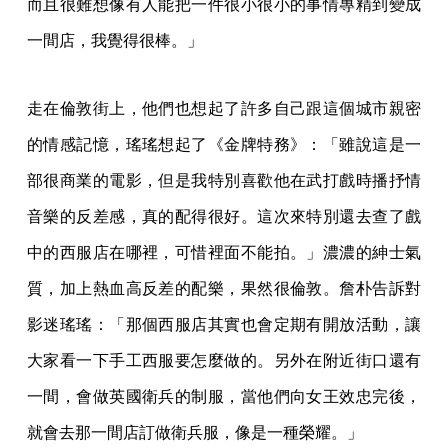
而且很難想像有人能把一件很小很小的事情專精到變成
一間店，我覺得很棒。」
走在倫敦街上，他們也想起了許多自己跟這個城市親密
的情感記憶，瑤瑤想起了《金牌特務》：「雖說這是一
部很商業的電影，但是我特別喜歡他在武打戲時播抒情
音樂的反差感，真的配得很好。這次來特別還去查了戲
中的西服店在哪裡，可惜裡面不能拍。」濃濃的紳士氣
質，加上熱血高反差的配樂，果然很倫敦。詹朴告訴對
影迷瑤瑤：「那個西服店其實也會定期有開放活動，讓
大家看一下手工西服要怎麼做的。另外在附近街口還有
一間，會做英國衛兵的制服，當他們向女王效忠完後，
就會去那一間店訂做衛兵服，像是一種榮耀。」