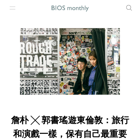
詹朴 ╳ 郭書瑤遊東倫敦：旅行
和演戲一樣，保有自己最重要