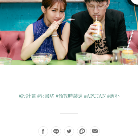
#設計篇
#郭書瑤
#倫敦時裝週
#APUJAN
#詹朴