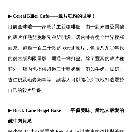
▶ Cereal Killer Cafe——穀片狂粉的世界！
目前全球唯一一家穀片主題咖啡聽，由一對來自愛爾蘭
的穀片狂熱雙胞胎兄弟所開設。店內擁有從全世界搜羅
而來、超過一百二十款的 cereal 穀片，包括八九〇年代
的復古版和限量版，通通一網打盡。除了豐富的穀片種
類外，店內也提供超過三十種奶類，例如牛奶、豆奶、
杏仁奶及燕麥奶等等，讓客人可以隨心所欲地打造屬於
自己的穀片早餐。
▶ Brick Lane Beigel Bake——平價美味、當地人最愛的
鹹牛肉貝果
極少數 24 小時營業的 Beigel Bake 以實惠的價格與美昧