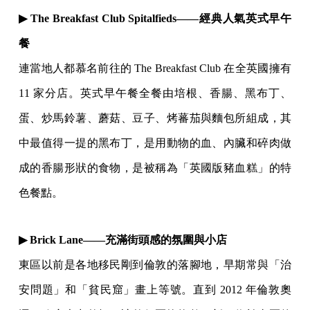
▶ The Breakfast Club Spitalfieds——經典人氣英式早午
餐
連當地人都慕名前往的 The Breakfast Club 在全英國擁有
11 家分店。英式早午餐全餐由培根、香腸、黑布丁、
蛋、炒馬鈴薯、蘑菇、豆子、烤蕃茄與麵包所組成，其
中最值得一提的黑布丁，是用動物的血、內臟和碎肉做
成的香腸形狀的食物，是被稱為「英國版豬血糕」的特
色餐點。
▶ Brick Lane——充滿街頭感的氛圍與小店
東區以前是各地移民剛到倫敦的落腳地，早期常與「治
安問題」和「貧民窟」畫上等號。直到 2012 年倫敦奧