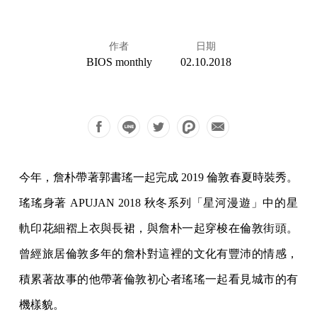
作者
日期
BIOS monthly
02.10.2018
今年，詹朴帶著郭書瑤一起完成 2019 倫敦春夏時裝秀。
瑤瑤身著 APUJAN 2018 秋冬系列「星河漫遊」中的星
軌印花細褶上衣與長裙，與詹朴一起穿梭在倫敦街頭。
曾經旅居倫敦多年的詹朴對這裡的文化有豐沛的情感，
積累著故事的他帶著倫敦初心者瑤瑤一起看見城市的有
機樣貌。