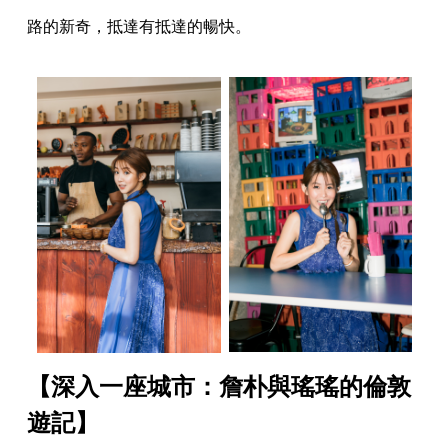
路的新奇，抵達有抵達的暢快。
【深入一座城市：詹朴與瑤瑤的倫敦
遊記】