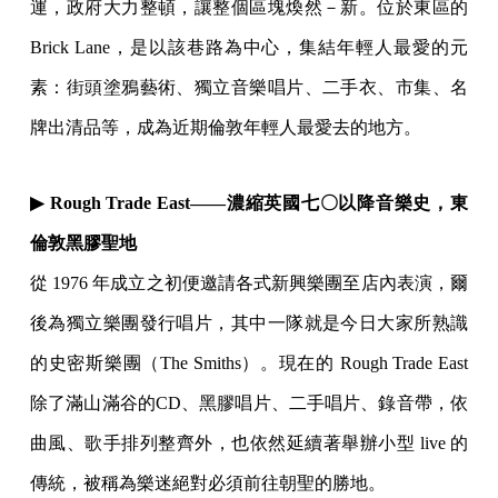
運，政府大力整頓，讓整個區塊煥然－新。位於東區的
Brick Lane，是以該巷路為中心，集結年輕人最愛的元
素：街頭塗鴉藝術、獨立音樂唱片、二手衣、市集、名
牌出清品等，成為近期倫敦年輕人最愛去的地方。
▶ Rough Trade East——濃縮英國七〇以降音樂史，東
倫敦黑膠聖地
從 1976 年成立之初便邀請各式新興樂團至店內表演，爾
後為獨立樂團發行唱片，其中一隊就是今日大家所熟識
的史密斯樂團（The Smiths）。現在的 Rough Trade East
除了滿山滿谷的CD、黑膠唱片、二手唱片、錄音帶，依
曲風、歌手排列整齊外，也依然延續著舉辦小型 live 的
傳統，被稱為樂迷絕對必須前往朝聖的勝地。