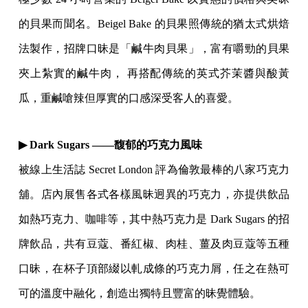
的貝果而聞名。Beigel Bake 的貝果照傳統的猶太式烘焙
法製作，招牌口昧是「鹹牛肉貝果」，富有嚼勁的貝果
夾上紮實的鹹牛肉， 再搭配傳統的英式芥茉醬與酸黃
瓜，重鹹嗆辣但厚實的口感深受客人的喜愛。
▶ Dark Sugars ——馥郁的巧克力風味
被線上生活誌 Secret London 評為倫敦最棒的八家巧克力
舖。店內展售各式各樣風昧迥異的巧克力，亦提供飲品
如熱巧克力、咖啡等，其中熱巧克力是 Dark Sugars 的招
牌飲品，共有豆蔻、番紅椒、肉桂、薑及肉豆蔻等五種
口昧，在杯子頂部綴以軋成條的巧克力屑，任之在熱可
可的溫度中融化，創造出獨特且豐富的昧覺體驗。