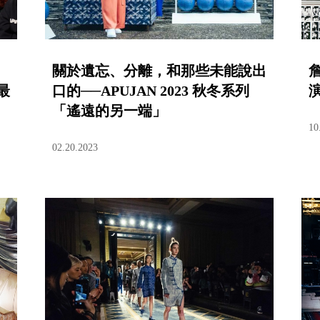
冒
關於遺忘、分離，和那些未能說出
最
口的──APUJAN 2023 秋冬系列
「遙遠的另一端」
10
02.20.2023