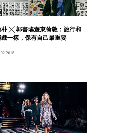
詹朴 ╳ 郭書瑤遊東倫敦：旅行和
演戲一樣，保有自己最重要
.02.2018