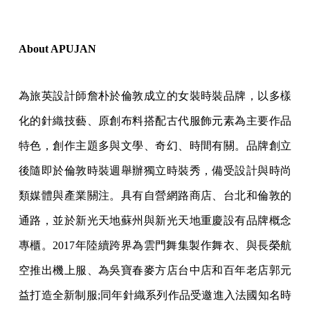
About APUJAN
為旅英設計師詹朴於倫敦成立的女裝時裝品牌，以多樣
化的針織技藝、原創布料搭配古代服飾元素為主要作品
特色，創作主題多與文學、奇幻、時間有關。品牌創立
後隨即於倫敦時裝週舉辦獨立時裝秀，備受設計與時尚
類媒體與產業關注。具有自營網路商店、台北和倫敦的
通路，並於新光天地蘇州與新光天地重慶設有品牌概念
專櫃。2017年陸續跨界為雲門舞集製作舞衣、與長榮航
空推出機上服、為吳寶春麥方店台中店和百年老店郭元
益打造全新制服;同年針織系列作品受邀進入法國知名時