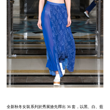
全新秋冬女裝系列於秀展搶先釋出 36 套，以黑、白、藍