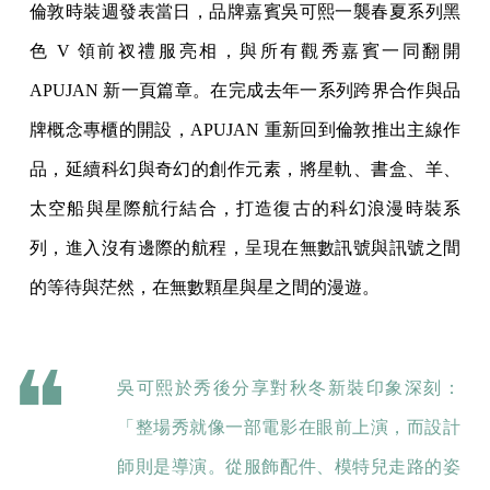
倫敦時裝週發表當日，品牌嘉賓吳可熙一襲春夏系列黑
色 V 領前衩禮服亮相，與所有觀秀嘉賓一同翻開
APUJAN 新一頁篇章。在完成去年一系列跨界合作與品
牌概念專櫃的開設，APUJAN 重新回到倫敦推出主線作
品，延續科幻與奇幻的創作元素，將星軌、書盒、羊、
太空船與星際航行結合，打造復古的科幻浪漫時裝系
列，進入沒有邊際的航程，呈現在無數訊號與訊號之間
的等待與茫然，在無數顆星與星之間的漫遊。
吳可熙於秀後分享對秋冬新裝印象深刻：
「整場秀就像一部電影在眼前上演，而設計
師則是導演。從服飾配件、模特兒走路的姿