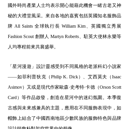
國外時尚產業人士均表示開心能藉此機會一睹古老又神
秘的大禮堂風采。來自各地的嘉賓包括英國知名服飾品
牌 All Saints 全球執行長 William Kim、英國獨立秀展
Fashion Scout 創辦人 Martyn Roberts、駐英大使林永樂等
人均專程前來共襄盛舉。
「星河漫遊」設計靈感受到不同風格的老派科幻小說家
——如菲利普狄克（Philip K. Dick）、艾⻄莫夫（Isaac
Asimov）又或是現代作家歐森·史考特·卡德（Orson Scott
Card）等作品啟發，創造在星河中的迷幻氛圍。本季復
古感與未來感兼具的主題，應用在不同服飾表現中，如
帽飾上結合了中國⻄南地區少數⺠族的服飾特色與品牌
設計師詹朴對架空世界中的想像。