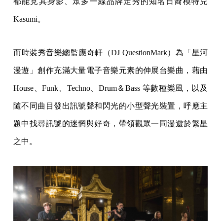
都能見其身影、眾多一線品牌走秀的知名日裔模特兒
Kasumi。
而時裝秀音樂總監應奇軒（DJ QuestionMark）為「星河
漫遊」創作充滿大量電子音樂元素的伸展台樂曲，藉由
House、Funk、Techno、Drum＆Bass 等數種樂風，以及
隨不同曲目發出訊號聲和閃光的小型聲光裝置，呼應主
題中找尋訊號的迷惘與好奇，帶領觀眾一同漫遊於繁星
之中。