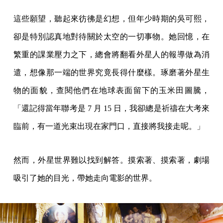
這些願望，聽起來彷彿是幻想，但年少時期的吳可熙，
卻是特別認真地對待關於太空的一切事物。她回憶，在
繁重的課業壓力之下，總會將翻看外星人的報導做為消
遣，想像那一端的世界究竟長得什麼樣。琢磨著外星生
物的面貌，查閱他們在地球表面留下的玉米田圖騰，
「還記得當年聯考是 7 月 15 日，我卻總是祈禱在大考來
臨前，有一道光束出現在家門口，直接將我接走呢。」
然而，外星世界難以找到解答。摸索著、摸索著，劇場
吸引了她的目光，帶她走向電影的世界。