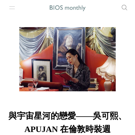
與宇宙星河的戀愛——吳可熙、
APUJAN 在倫敦時裝週