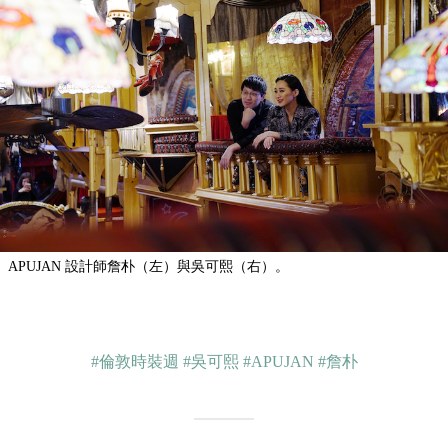
APUJAN 設計師詹朴（左）與吳可熙（右）。
#倫敦時裝週
#吳可熙
#APUJAN
#詹朴