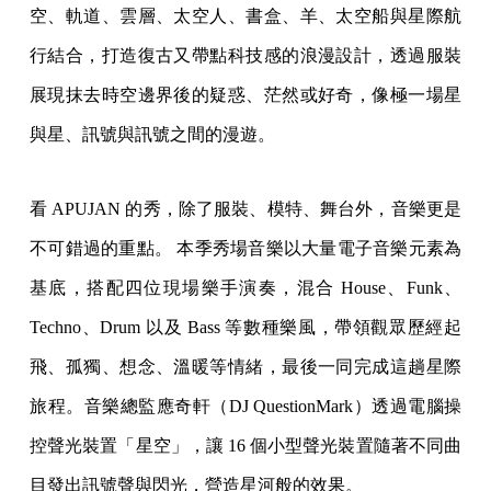
空、軌道、雲層、太空人、書盒、羊、太空船與星際航
行結合，打造復古又帶點科技感的浪漫設計，透過服裝
展現抹去時空邊界後的疑惑、茫然或好奇，像極一場星
與星、訊號與訊號之間的漫遊。
看 APUJAN 的秀，除了服裝、模特、舞台外，音樂更是
不可錯過的重點。 本季秀場音樂以大量電子音樂元素為
基底，搭配四位現場樂手演奏，混合 House、Funk、
Techno、Drum 以及 Bass 等數種樂風，帶領觀眾歷經起
飛、孤獨、想念、溫暖等情緒，最後一同完成這趟星際
旅程。音樂總監應奇軒（DJ QuestionMark）透過電腦操
控聲光裝置「星空」，讓 16 個小型聲光裝置隨著不同曲
目發出訊號聲與閃光，營造星河般的效果。