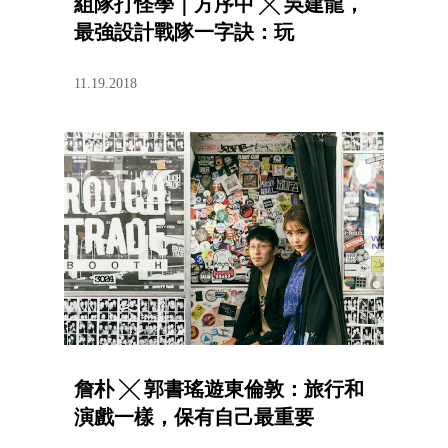
組隊打怪學｜方序中 ╳ 吳建龍，
最強設計戰隊一字訣：玩
11.19.2018
詹朴 ╳ 郭書瑤遊東倫敦：旅行和
演戲一樣，保有自己最重要