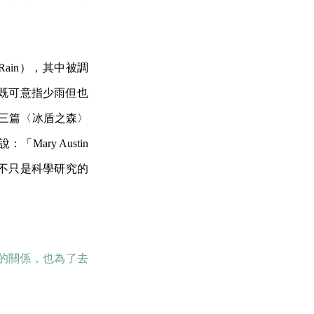
e Rain），其中被調
既可意指少雨但也
》第三篇〈冰盾之森〉
ry Austin
不只是科學研究的
的關係，也為了去
。