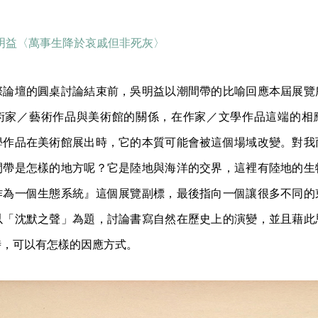
吳明益〈萬事生降於哀戚但非死灰〉
際論壇的圓桌討論結束前，吳明益以潮間帶的比喻回應本屆展覽
術家／藝術作品與美術館的關係，在作家／文學作品這端的相
學作品在美術館展出時，它的本質可能會被這個場域改變。對我
間帶是怎樣的地方呢？它是陸地與海洋的交界，這裡有陸地的生
作為一個生態系統』這個展覽副標，最後指向一個讓很多不同的
以「沈默之聲」為題，討論書寫自然在歷史上的演變，並且藉此
時，可以有怎樣的因應方式。