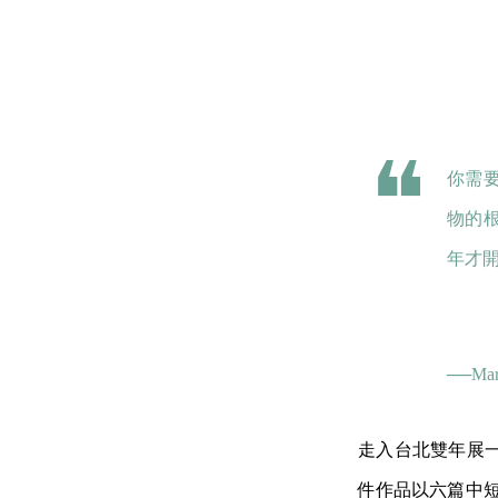
你需
物的
年才
──Mary
走入台北雙年展
件作品以六篇中短