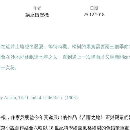
作者
日期
25.12.2018
講座留聲機
要在這片土地經冬歷夏，等待時機。松樹的果實需要兩三個季節
根會在沙地裡休眠達七年之久，直到遇上一次降雨才又重新開始
開一次花。
 Austin, The Land of Little Rain（1903）
一樓，作家吳明益今年受邀展出的作品《苦雨之地》正與觀眾們
篇小說創作結合六幅以 18 世紀科學繪圖風格繪製的色鉛筆插