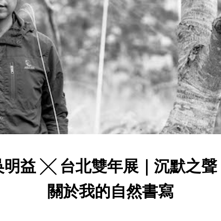
吳明益 ╳ 台北雙年展｜沉默之聲
關於我的自然書寫