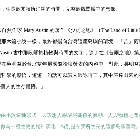
憑，生長於閱讀所消耗的時間，完整於觀眾腦中的想像。
家 Mary Austin 的著作《少雨之地》（The Land of Littl
與那六篇小說一樣，最終都指向台灣這座島嶼的環境，「苦」雨
y Austin 書中那段關於植物與時間的文字，除了在《苦雨之地
在吳明益於台北雙年展國際論壇發表的內容中。對此，吳明益說：「Ma
到哲學的感悟，短短一句話可以讓人吟詠再三，其中表達出來的
一個人的生存體悟。」
藉由小說這種形式，去設想人跟環境關係的異動、人與物種之間
人做為一種生物的精神演化，特別是在我所生長的這個島國臺灣