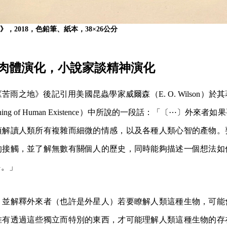
，2018，色鉛筆、紙本，38×26公分
肉體演化，小說家談精神演化
雨之地》後記引用美國昆蟲學家威爾森（E. O. Wilson）於
aning of Human Existence）中所說的一段話：「〔⋯〕外來
須解讀人類所有複雜而細微的情感，以及各種人類心智的產物。
的接觸，並了解無數有關個人的歷史，同時能夠描述一個想法如
件。」
，並解釋外來者（也許是外星人）若要瞭解人類這種生物，可能
唯有透過這些獨立而特別的東西，才可能理解人類這種生物的存