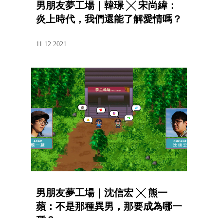
男朋友夢工場｜韓璟 ╳ 宋尚緯：
炎上時代，我們還能了解愛情嗎？
11.12.2021
男朋友夢工場｜沈信宏 ╳ 熊一
蘋：不是那種異男，那要成為哪一