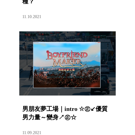
種？
11.10.2021
男朋友夢工場｜intro ☆㊣↙優質
男力量～變身↗㊣☆
11.09.2021