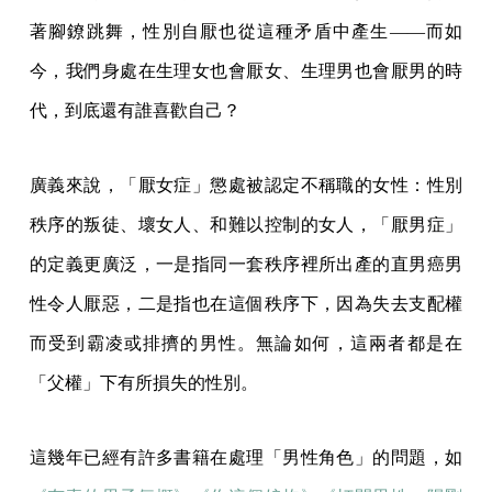
著腳鐐跳舞，性別自厭也從這種矛盾中產生——而如
今，我們身處在生理女也會厭女、生理男也會厭男的時
代，到底還有誰喜歡自己？
廣義來說，「厭女症」懲處被認定不稱職的女性：性別
秩序的叛徒、壞女人、和難以控制的女人，「厭男症」
的定義更廣泛，一是指同一套秩序裡所出產的直男癌男
性令人厭惡，二是指也在這個秩序下，因為失去支配權
而受到霸凌或排擠的男性。無論如何，這兩者都是在
「父權」下有所損失的性別。
這幾年已經有許多書籍在處理「男性角色」的問題，如