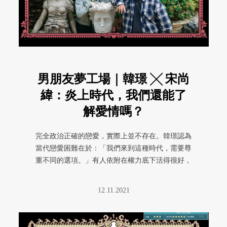
男朋友夢工場｜韓璟 ╳ 宋尚
緯：炎上時代，我們還能了
解愛情嗎？
完全政治正確的戀愛，實際上並不存在。韓璟認為
當代戀愛困難在於：「我們來到這種時代，需要尊
重不同的選項。」有人依附在權力底下活得很好，
有人自己希望成為權力本身，人 ...
12.11.2021