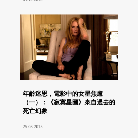
年齡迷思，電影中的女星焦慮
（一）：《寂寞星圖》來自過去的
死亡幻象
25.08.2015