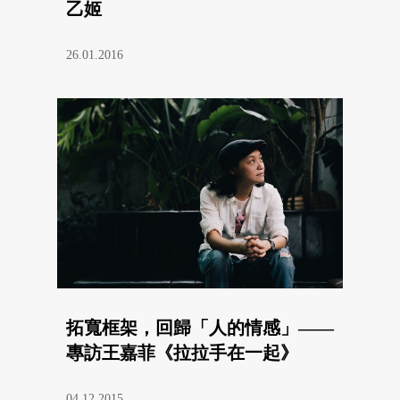
乙姬
26.01.2016
拓寬框架，回歸「人的情感」——
專訪王嘉菲《拉拉手在一起》
04.12.2015