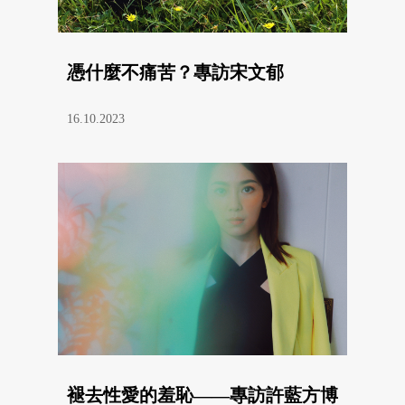
憑什麼不痛苦？專訪宋文郁
16.10.2023
褪去性愛的羞恥——專訪許藍方博