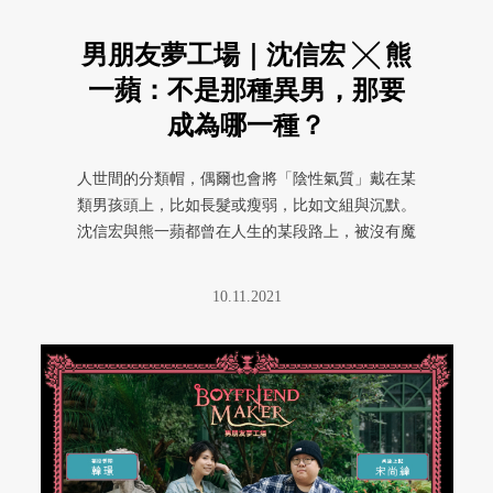
男朋友夢工場｜沈信宏 ╳ 熊
一蘋：不是那種異男，那要
成為哪一種？
人世間的分類帽，偶爾也會將「陰性氣質」戴在某
類男孩頭上，比如長髮或瘦弱，比如文組與沉默。
沈信宏與熊一蘋都曾在人生的某段路上，被沒有魔
法的分類帽罩頂，戴上以後，像 ...
10.11.2021