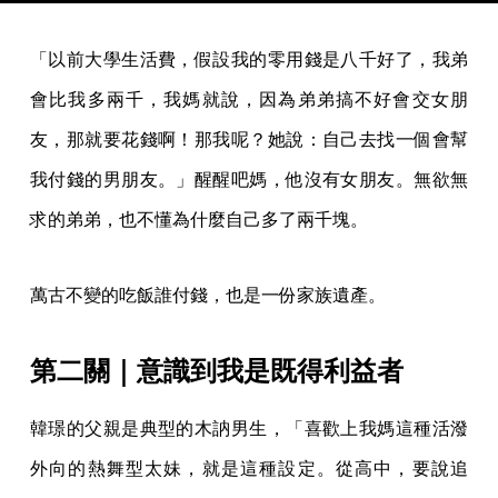
「以前大學生活費，假設我的零用錢是八千好了，我弟
會比我多兩千，我媽就說，因為弟弟搞不好會交女朋
友，那就要花錢啊！那我呢？她說：自己去找一個會幫
我付錢的男朋友。」醒醒吧媽，他沒有女朋友。無欲無
求的弟弟，也不懂為什麼自己多了兩千塊。
萬古不變的吃飯誰付錢，也是一份家族遺產。
第二關｜意識到我是既得利益者
韓璟的父親是典型的木訥男生，「喜歡上我媽這種活潑
外向的熱舞型太妹，就是這種設定。從高中，要說追