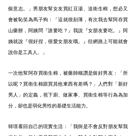
個意志。」男朋友幫女友買紅豆湯、送衛生棉，想必又
會被恥笑為馬子狗：「這就很刻薄，有次我去幫阿存買
山藥餅，阿姨問『誰要吃？』我說『女朋友要吃。』阿
姨就說『很好捏，很愛女朋友哦。』但網路上可能就會
說你是工具人。」
一次他幫阿存買衛生棉，被藥師稱讚是個好男友：「所
以呢？買衛生棉跟買其他東西有差嗎？」人們對「新好
男人」的定義，視下廚、做家事、買衛生棉等行為為加
分，卻也是弱化男性的基礎生活能力。
韓璟看回自己的現實生活：「我倒是不會反對朋友幫我