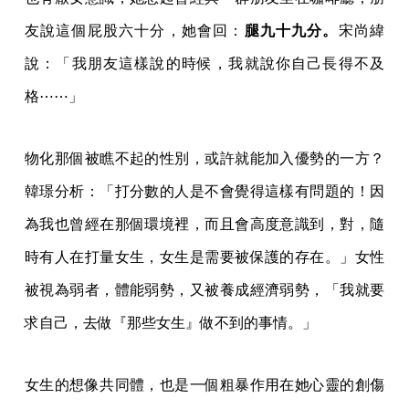
友說這個屁股六十分，她會回：
腿九十九分。
宋尚緯
說：「我朋友這樣說的時候，我就說你自己長得不及
格⋯⋯」
物化那個被瞧不起的性別，或許就能加入優勢的一方？
韓璟分析：「打分數的人是不會覺得這樣有問題的！因
為我也曾經在那個環境裡，而且會高度意識到，對，隨
時有人在打量女生，女生是需要被保護的存在。」女性
被視為弱者，體能弱勢，又被養成經濟弱勢，「我就要
求自己，去做『那些女生』做不到的事情。」
女生的想像共同體，也是一個粗暴作用在她心靈的創傷