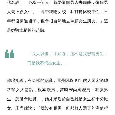
代名詞——身為一個人，就要像個男人去應酬，像個男
人去照顧女生。「高中我唸女校，我打扮比較中性，三
年都沒穿過裙子，也會很自然地去照顧女生朋友。」這
是她騎士精神的起點。
「長大以後，才知道，這不是我想當男生，
而是我不想當女生。」
韓璟笑說，有這樣的意識，還是因為 PTT 的人罵宋尚緯
常幫女人講話，根本厭男，當時宋尚緯澄清「我就男
生，怎麼會厭男」，她才矛盾於自己雖是女生卻十分厭
女。宋尚緯說：「我沒有厭男，但那群人還真的滿值得