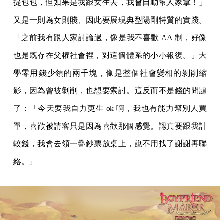
提包包，但如果是我跟女生去，我會自動幫人家拿！」
又是一則為女則賤、因此要展現典型陽剛特質的實踐。
「之前我有跟人家討論過，像是我不喜歡 AA 制，好像
也是既存在父權社會裡，對這個體系的小小報復。」大
學零用錢少領的兩千塊，像是整個社會變相的剝削縮
影，因為曾被剝削，也想要索討。這反而不是錢的問題
了：「今天要我自力更生 ok 啊，我也有能力幫別人買
單，喜歡被請客只是因為喜歡那個感覺。認真要跟我計
較錢，我會去領一疊鈔票放桌上，說不用找了謝謝再聯
絡。」