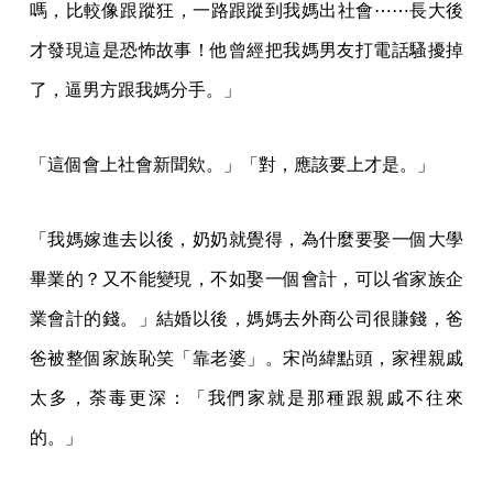
嗎，比較像跟蹤狂，一路跟蹤到我媽出社會⋯⋯長大後
才發現這是恐怖故事！他曾經把我媽男友打電話騷擾掉
了，逼男方跟我媽分手。」
「這個會上社會新聞欸。」「對，應該要上才是。」
「我媽嫁進去以後，奶奶就覺得，為什麼要娶一個大學
畢業的？又不能變現，不如娶一個會計，可以省家族企
業會計的錢。」結婚以後，媽媽去外商公司很賺錢，爸
爸被整個家族恥笑「靠老婆」。宋尚緯點頭，家裡親戚
太多，荼毒更深：「我們家就是那種跟親戚不往來
的。」