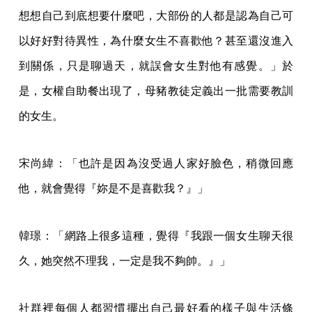
想想自己到底想要什麼吧，大部份的人都是認為自己可
以好好對待異性，為什麼女生不喜歡他？甚至還沒進入
到關係，只是聊過天，就誤會女生對他有感覺。」於
是，女權自助餐出現了，母豬教徒定義出一批需要教訓
的女生。
宋尚緯：「也許是因為沒受過人家好臉色，稍微回應
他，就會覺得『妳是不是喜歡我？』」
韓璟：「網路上很多這種，覺得『我跟一個女生聊天很
久，她突然不理我，一定是我不夠帥。』」
社群裡每個人都習慣擺出自己最好看的樣子與生活條