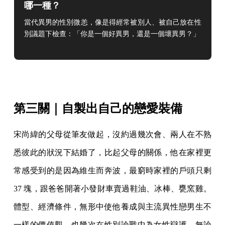
哪一種？
當代異男的性別微恙，像是得經常被別人、被自己放在性
別議題下檢查：「你是一個好異男，還是一個壞異男？」
第三關｜自製出自己的戀愛裝備
宋尚緯的父母從筆友做起，沒約過幾次會、兩人在不熟
悉彼此的狀況下結婚了，比起父母的關係，他在家裡更
常感受到的是因為維生而奔波，最窮時家裡的戶頭只剩
37 塊，跟爸爸開著小發財車賣過鞋油、冰棒、甕窯雞。
體型、經濟條件，無形中使他養成與主流異性戀男生不
一樣的價值觀，也幾次在性別論戰中為女性辯護，無論