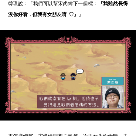
韓璟說：「我們可以幫宋尚緯下一個標：
『我雖然長得
沒你好看，但我有女朋友唷 ♡』
」