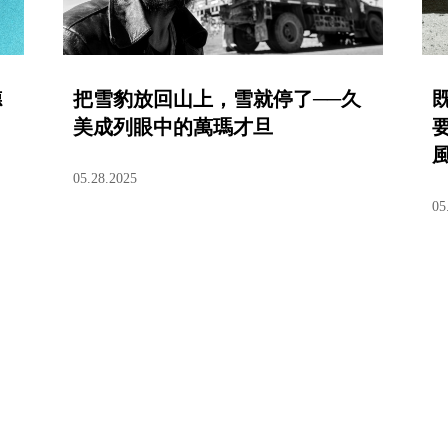
德
把雪豹放回山上，雪就停了──久
美成列眼中的萬瑪才旦
05.28.2025
05