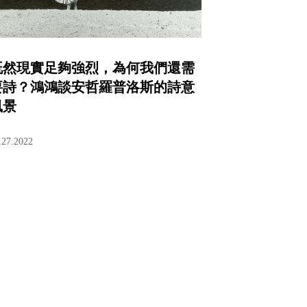
既然現實足夠強烈，為何我們還需
要詩？鴻鴻談安哲羅普洛斯的詩意
風景
.27.2022