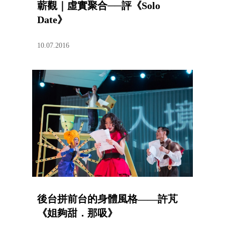
蘄觀｜虛實聚合──評《Solo
Date》
10.07.2016
後台拼前台的身體風格——許芃
《姐夠甜．那吸》