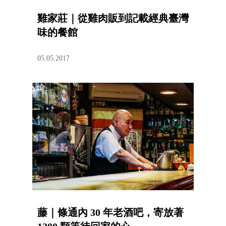
雞家莊｜從雞肉販到記載經典臺灣
味的餐館
05.05.2017
藤｜條通內 30 年老酒吧，寄放著