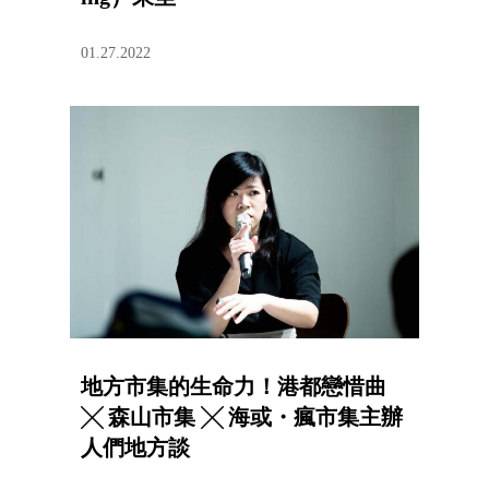
01.27.2022
地方市集的生命力！港都戀惜曲
╳ 森山市集 ╳ 海或・瘋市集主辦
人們地方談