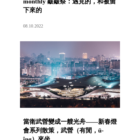
monthly 皺皺祭：遇見的，和被留
下來的
08.10.2022
當衛武營變成一艘光舟——新春燈
會系列散策，武營（有閒，ū-
îng）來坐