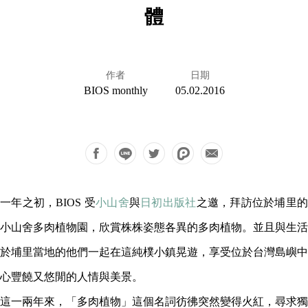
體
作者
日期
BIOS monthly
05.02.2016
一年之初，BIOS 受
小山舍
與
日初出版社
之邀，拜訪位於埔里
小山舍多肉植物園，欣賞株株姿態各異的多肉植物。並且與生活
於埔里當地的他們一起在這純樸小鎮晃遊，享受位於台灣島嶼中
心豐饒又悠閒的人情與美景。
這一兩年來，「多肉植物」這個名詞彷彿突然變得火紅，尋求獨