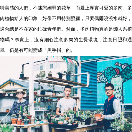
特美感的人們，不迷戀嬌弱的花草，而愛上厚實可愛的多肉。多
肉植物給人的印象，好像不用特別照顧，只要偶爾澆澆水就好，
適合總是不在家的忙碌青年們。然而，多肉植物真的是懶人系植
物嗎？事實上，沒有細心注意多肉的生長環境，注意日照和通
風，仍是有可能變成「黑手指」的。