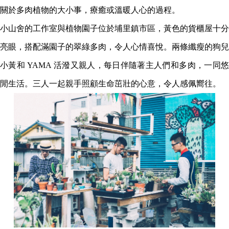
關於多肉植物的大小事，療癒或溫暖人心的過程。
小山舍的工作室與植物園子位於埔里鎮市區，黃色的貨櫃屋十分
亮眼，搭配滿園子的翠綠多肉，令人心情喜悅。兩條纖瘦的狗兒
小黃和 YAMA 活潑又親人，每日伴隨著主人們和多肉，一同悠
閒生活。三人一起親手照顧生命茁壯的心意，令人感佩嚮往。