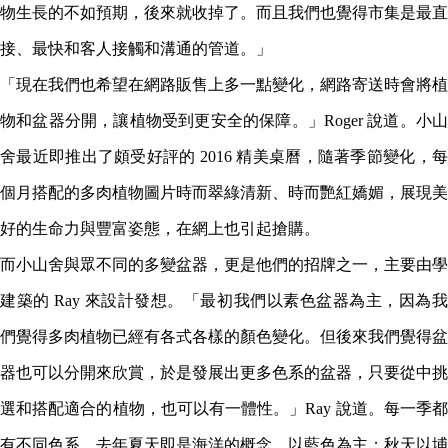
物生長的不如預期，後來就收掉了。而且我們也覺得市集是最直
接、最快和客人接觸和溝通的管道。」
「現在我們也希望在網路販售上多一點變化，網路寄送時會將植
物和盆器分開，讓植物受到更安全的保障。」Roger 說道。小山
舍最近即推出了頗受好評的 2016 精美桌曆，隨著季節變化，每
個月搭配的多肉植物圖片時而翠綠清新、時而艷紅嬌媚，展現美
好的生命力與豐富姿態，在網上也引起搶購。
而小山舍與眾不同的多變盆器，更是他們的招牌之一，主要由學
建築的 Ray 來設計發想。「最初我們以素色盆器為主，因為我
們覺得多肉植物已經有各式各樣的顏色變化。但後來我們覺得盆
器也可以分開來欣賞，於是發展出更多色系的盆器，只要從中挑
選和搭配適合的植物，也可以有一體性。」Ray 說道。每一季都
有不同色系，去年夏天即是海洋的概念，以藍色為主；秋天以埔