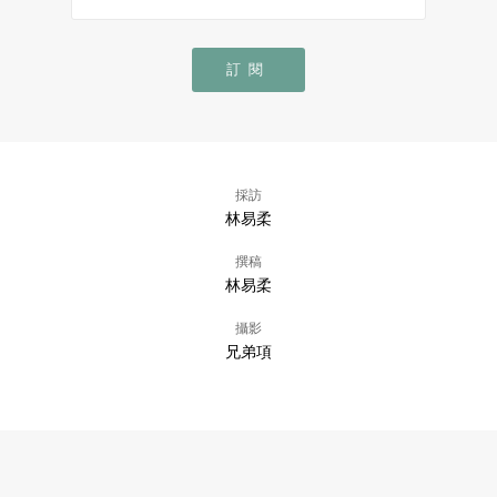
訂閱
採訪
林易柔
撰稿
林易柔
攝影
兄弟項