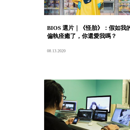
BIOS 選片｜《怪胎》：假如我
偏執痊癒了，你還愛我嗎？
08.13.2020