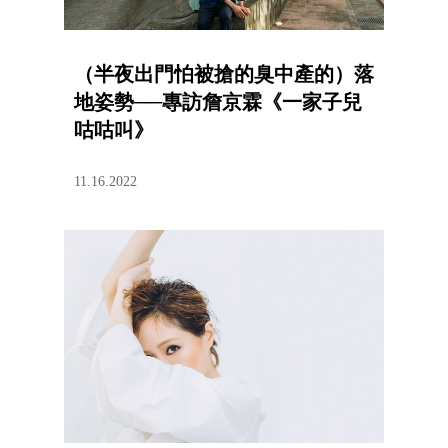
（半夜出門怕被搶的臭中產的）落
地姿勢──專訪詹京霖《一家子兒
咕咕叫》
11.16.2022