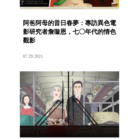
阿爸阿母的昔日春夢：專訪異色電
影研究者詹璇恩，七〇年代的情色
觀影
07.29.2021