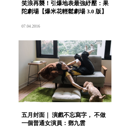
笑浪再襲！引爆地表最強紓壓：果
陀劇場【爆米花輕鬆劇場 3.0 版】
07.04.2016
五月封面｜ 演戲不忘寫字， 不做
一個普通女演員：鄧九雲