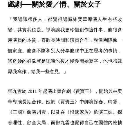
戲劇──關於愛／情、關於女子
「我認識很多人，都覺得認識林奕華導演人生有些改
變，其實我也是。導演讓我更珍惜創作這件事。他很會
用演員的本質，喜歡長時間和演員合作，整個團隊像一
個家庭。他會不斷和別人分享他腦中正在思考的事情，
蠻奇妙的好像就是認識他後才慢慢開始寫字，他也很鼓
勵我寫作，給我一些意見。」
鄧九雲於 2011 年起演出舞台劇《賈寶玉》，開始與林奕
華導演長期合作。她於《賈寶玉》中飾演探春、晴雯，
《三國》飾演趙雲，以及在《恨嫁家族》飾演三妹。探
春理性、顧全大局，而鄧九雲也覺得自己在團體內較抽