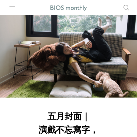
五月封面｜
演戲不忘寫字，