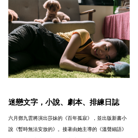
迷戀文字，小說、劇本、排練日誌
六月鄧九雲將演出莎妹的《百年孤寂》，並出版新書小
說《暫時無法安放的》。接著由她主導的《溫聲細語》