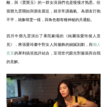
離，與《賈寶玉》的一群女演員們也是慢慢才熟悉。但
當鄧九雲開始與朋友親近，就非常講義氣、為朋友打抱
不平，就像晴雯一樣，與角色都有種神秘的共通點。
四月中鄧九雲演出了果陀劇場的《純屬張愛玲個人意
見》，將張愛玲書中對女人與服飾的細膩刻劃，與
個人
意見
的犀利搞笑批評結合，呈現世代眼光對服裝與自我
的見解。