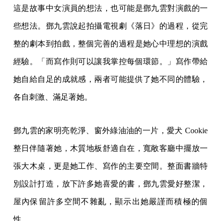
這是故事中女演員的想法，也可能是鄧九雲對演戲的一
些想法。鄧九雲說起拍攝電視劇《落日》的過程，從完
整的劇本到拍戲，整個完善的過程是她心中理想的演戲
經驗。「而寫作則可以讓我掌控每個環節。」寫作帶給
她自給自足的成就感，兩者可能提供了她不同的體驗，
各自刺激、滿足著她。
鄧九雲的家明亮乾淨、窗外綠油油的一片，愛犬 Cookie
整日伴隨著她，木質地板舒適自在，寬敞客廳中擺放一
張大木桌，更是她工作、寫作的主要空間。整面書牆特
別設計打造，放下許多她喜愛的書，鄧九雲愛好整潔，
屋內保留許多空間不雜亂，顯示出她嚴謹而積極的個
性。