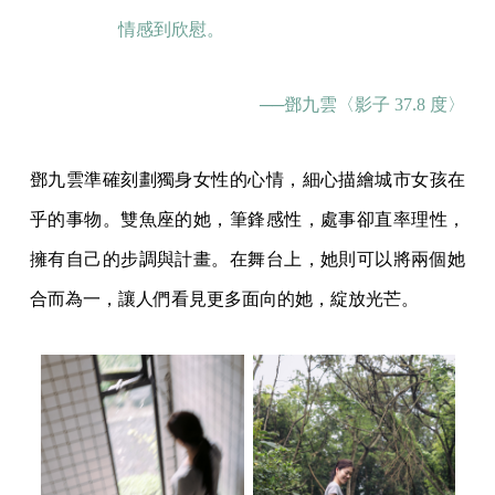
情感到欣慰。
──鄧九雲
〈影子 37.8 度〉
鄧九雲準確刻劃獨身女性的心情，細心描繪城市女孩在
乎的事物。雙魚座的她，筆鋒感性，處事卻直率理性，
擁有自己的步調與計畫。在舞台上，她則可以將兩個她
合而為一，讓人們看見更多面向的她，綻放光芒。