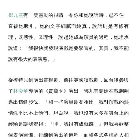
鄧九雲
有一雙靈動的眼睛，令你和她說話時，忍不住一
直被她吸引。她的文字細膩而純真，說話則是有條有
理，既感性、又理性，說起她成為演員的過程，她坦承
說道：「我很快就發現演戲是要學習的。其實，我不能
說有很大的表演慾。」
從模特兒到演出電視劇、前往英國讀戲劇，回台後參與
了
林奕華
導演的《賈寶玉》演出，鄧九雲開始在戲劇圈
邁出穩健步伐。「和一些演員朋友相比，我對演戲的熱
情似乎比不上他們。坦白說，我也沒有太多在舞台上的
經驗是讓我覺得：『哇，我很有成就感！』但我喜歡整
個表演籌備、排練到演出的過程，面臨各式各樣的人和