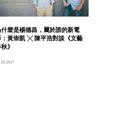
為什麼是楊德昌，屬於誰的新電
影：黃崇凱 ╳ 陳平浩對談《文藝
春秋》
.18.2017