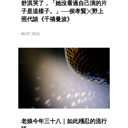
舒淇哭了，「她沒看過自己演的片
子是這樣子。」──侯孝賢╳野上
照代談《千禧曼波》
06.07.2024
老娘今年三十八｜如此殘忍的流行